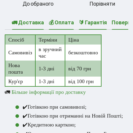
До обраного
Порівняти
🚛 Доставка
💰 Оплата
🔰 Гарантія
Поверн
Спосіб
Терміни
Ціна
в зручний
Самовивіз
безкоштовно
час
Нова
1-3 дні
від 70 грн
пошта
Кур'єр
1-3 дні
від 100 грн
🚛
Більше інформації про доставку
✔️Готівкою при самовивозі;
✔️Готівкою при отриманні на Новій Пошті;
✔️Кредитною карткою;