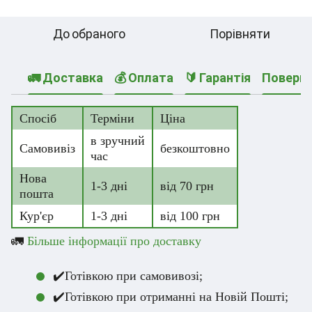
До обраного
Порівняти
🚛 Доставка
💰 Оплата
🔰 Гарантія
Поверн
Спосіб
Терміни
Ціна
в зручний
Самовивіз
безкоштовно
час
Нова
1-3 дні
від 70 грн
пошта
Кур'єр
1-3 дні
від 100 грн
🚛
Більше інформації про доставку
✔️Готівкою при самовивозі;
✔️Готівкою при отриманні на Новій Пошті;