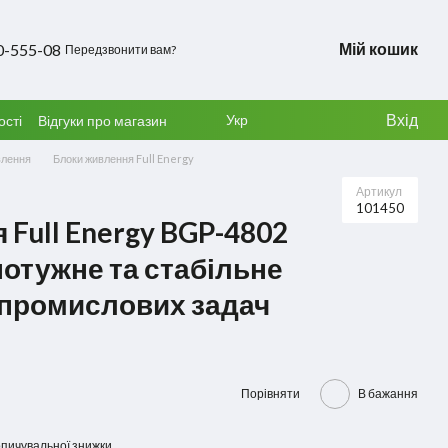
Мій кошик
0-555-08
Передзвонити вам?
Вхід
Укр
ості
Відгуки про магазин
влення
Блоки живлення Full Energy
Артикул
101450
Full Energy BGP-4802
 потужне та стабільне
 промислових задач
Порівняти
В бажання
пичувальної знижки