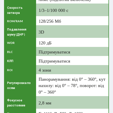
Скорость
1/3–1/100 000 с
затвора
128/256 Мб
ROM/RAM
Подавлення
3D
шуму (ДНР )
120 дБ
WDR
Підтримуватися
BLC
Підтримуватися
КЛП
4 зони
ROI
Панорамування: від 0° – 360°, кут
Регулировка по
нахилу: від 0° – 78°, поворот: від
осям
0° – 360°
Фокусное
2,8 мм
расстояние