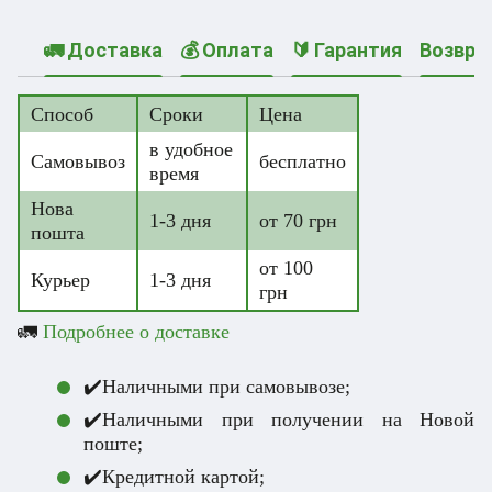
🚛 Доставка
💰 Оплата
🔰 Гарантия
Возвра
Способ
Сроки
Цена
в удобное
Самовывоз
бесплатно
время
Нова
1-3 дня
от 70 грн
пошта
от 100
Курьер
1-3 дня
грн
🚛
Подробнее о доставке
✔️Наличными при самовывозе;
✔️Наличными при получении на Новой
поште;
✔️Кредитной картой;