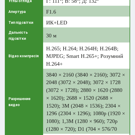
Г: 111°; В: 58°; Д: 132°
Углы огляда
F1.6
Апертура
ИК+LED
Тип підсвітки
Дальність
30 м
підсвітки
H.265; H.264; H.264H; H.264B;
MJPEG; Smart H.265+; Розумний
Відео компресія
H.264+
3840 × 2160 (3840 × 2160); 3072 ×
2048 (3072 × 2048); 3072 × 1728
(3072 × 1728); 2880 × 1620 (2880
× 1620); 2688 × 1520 (2688 ×
Разрешение
видео
1520); 3M (2048 × 1536); 2304 ×
1296 (2304 × 1296); 1080p (1920 ×
1080); 1,3M (1280 × 960); 720p
(1280 × 720); D1 (704 × 576/70