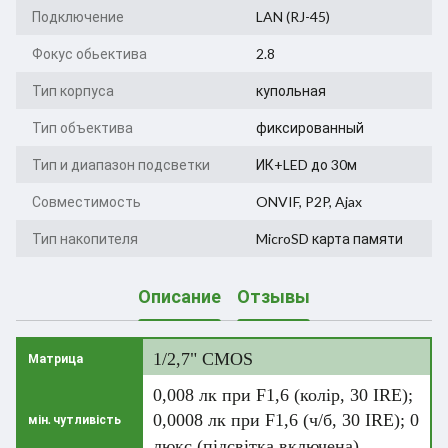
Подключение
LAN (RJ-45)
Фокус обьектива
2.8
Тип корпуса
купольная
Тип объектива
фиксированный
Тип и диапазон подсветки
ИК+LED до 30м
Совместимость
ONVIF, P2P, Ajax
Тип накопителя
MicroSD карта памяти
Описание
Отзывы
1/2,7" CMOS
Матрица
0,008 лк при F1,6 (колір, 30 IRE);
0,0008 лк при F1,6 (ч/б, 30 IRE); 0
мін. чутливість
люкс (підсвітка включена)