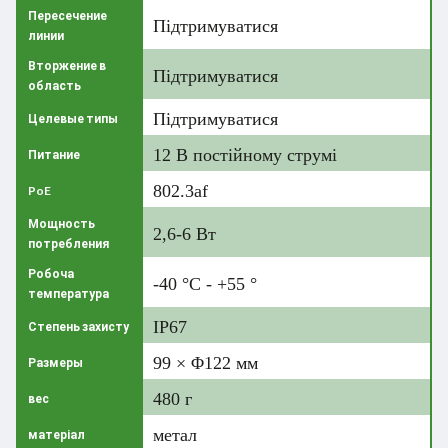
Пересечение
Підтримуватися
линии
Вторжение в
Підтримуватися
область
Підтримуватися
Целевые типы
12 В постійному струмі
Питание
802.3af
PoE
Мощность
2,6-6 Вт
потребления
Робоча
-40 °C - +55 °
температура
IP67
Степень захисту
99 × Φ122 мм
Размеры
480 г
вес
метал
матеріал