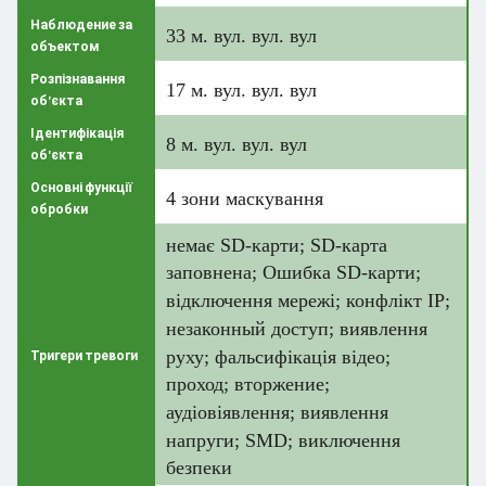
Наблюдение за
33 м. вул. вул. вул
объектом
Розпізнавання
17 м. вул. вул. вул
об'єкта
Ідентифікація
8 м. вул. вул. вул
об'єкта
Основні функції
4 зони маскування
обробки
немає SD-карти; SD-карта
заповнена; Ошибка SD-карти;
відключення мережі; конфлікт IP;
незаконный доступ; виявлення
руху; фальсифікація відео;
Тригери тревоги
проход; вторжение;
аудіовіявлення; виявлення
напруги; SMD; виключення
безпеки