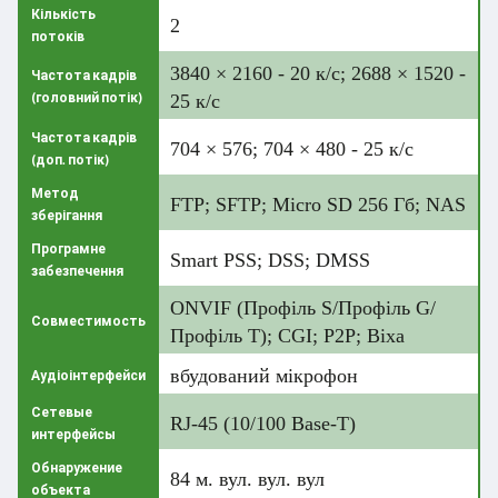
Кількість
2
потоків
3840 × 2160 - 20 к/с; 2688 × 1520 -
Частота кадрів
(головний потік)
25 к/с
Частота кадрів
704 × 576; 704 × 480 - 25 к/с
(доп. потік)
Метод
FTP; SFTP; Micro SD 256 Гб; NAS
зберігання
Програмне
Smart PSS; DSS; DMSS
забезпечення
ONVIF (Профіль S/Профіль G/
Совместимость
Профіль T); CGI; P2P; Віха
вбудований мікрофон
Аудіоінтерфейси
Сетевые
RJ-45 (10/100 Base-T)
интерфейсы
Обнаружение
84 м. вул. вул. вул
объекта