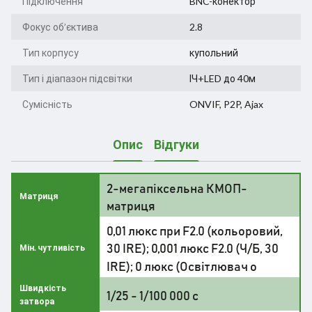
Підключення
BNC-конектор
Фокус об’єктива
2.8
Тип корпусу
купольний
Тип і діапазон підсвітки
ІЧ+LED до 40м
Сумісність
ONVIF, P2P, Ajax
Опис
Відгуки
2-мегапіксельна КМОП-
Матриця
матриця
0,01 люкс при F2.0 (кольоровий,
30 IRE); 0,001 люкс F2.0 (Ч/Б, 30
Мін. чутливість
IRE); 0 люкс (Освітлювач о
Швидкість
1/25 - 1/100 000 с
затвора