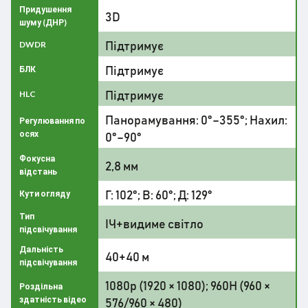
Придушення
3D
шуму (ДНР)
Підтримує
DWDR
Підтримує
БЛК
Підтримує
HLC
Панорамування: 0°–355°; Нахил:
Регулювання по
осях
0°–90°
Фокусна
2,8 мм
відстань
Г: 102°; В: 60°; Д: 129°
Кути огляду
Тип
ІЧ+видиме світло
підсвічування
Дальність
40+40 м
підсвічування
1080p (1920 × 1080); 960H (960 ×
Роздільна
здатність відео
576/960 × 480)