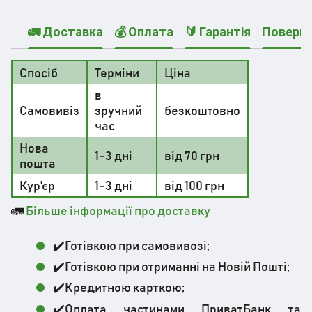
🚛 Доставка
💰 Оплата
🔰 Гарантія
Поверн
Спосіб
Терміни
Ціна
в
Самовивіз
зручний
безкоштовно
час
Нова
1-3 дні
від 70 грн
пошта
Кур'єр
1-3 дні
від 100 грн
🚛
Більше інформації про доставку
✔️Готівкою при самовивозі;
✔️Готівкою при отриманні на Новій Пошті;
✔️Кредитною карткою;
✔️Оплата частинами ПриватБанк та