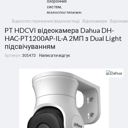
Відеоспостереження (відеонагляд)
Відеокамери
Відеокам
PT HDCVI відеокамера Dahua DH-
HAC-PT1200AP-IL-A 2МП з Dual Light
підсвічуванням
Артикул:
301473
Написати відгук