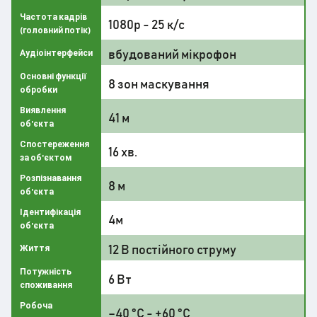
Частота кадрів
1080p - 25 к/с
(головний потік)
вбудований мікрофон
Аудіоінтерфейси
Основні функції
8 зон маскування
обробки
Виявлення
41 м
об'єкта
Спостереження
16 хв.
за об'єктом
Розпізнавання
8 м
об'єкта
Ідентифікація
4м
об'єкта
12 В постійного струму
Життя
Потужність
6 Вт
споживання
Робоча
–40 °C - +60 °C