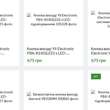
tronic
Кнопка виходу Yli Electronic
Кнопка вих
-
PBK-814D(LED) з LED-
Electronic
підсвічуванням
системи к
675 грн
675 грн
ХІТ