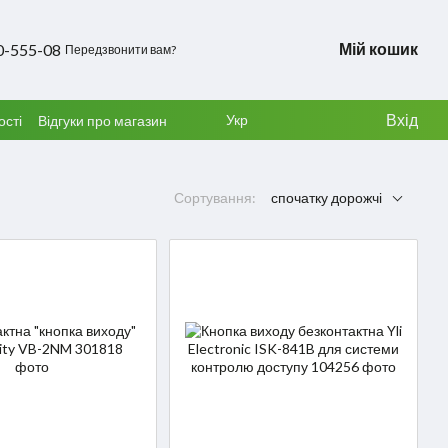
Мій кошик
0-555-08
Передзвонити вам?
Вхід
Укр
ості
Відгуки про магазин
Сортування:
спочатку дорожчі