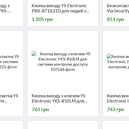
оду з
Кнопка виходу Yli Electronic
Безконтакт
 YKS-
PBK-871(LED) для людей з
Via Securi
онтролю
обмеженими можливостями
1 305 грн
851 грн
актна Yli
Кнопка виходу з ключем Yli
Кнопка вих
ля
Electronic YKS-850LM для
Electronic
ступу
системи контролю доступу
системи к
765 грн
743 грн