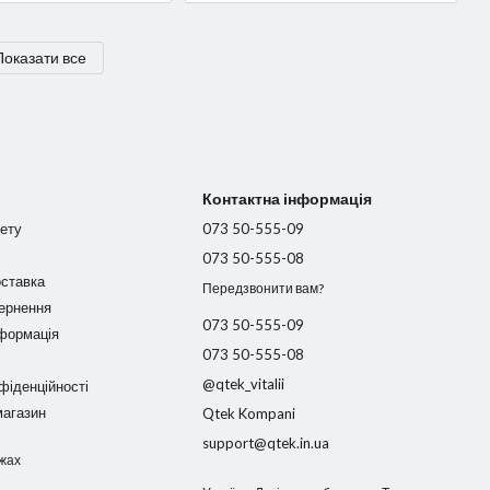
Показати все
Контактна інформація
нету
073 50-555-09
073 50-555-08
оставка
Передзвонити вам?
вернення
073 50-555-09
нформація
073 50-555-08
@qtek_vitalii
фіденційності
магазин
Qtek Kompani
support@qtek.in.ua
жах