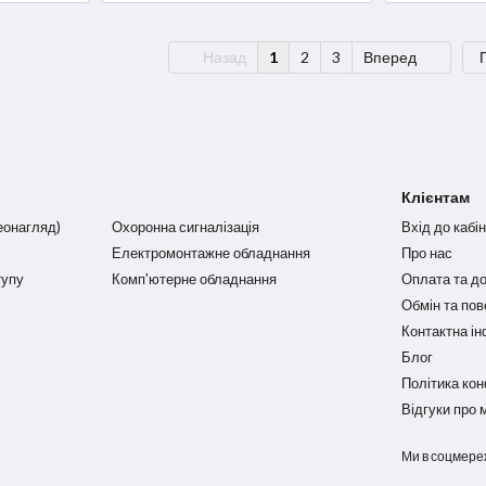
Назад
1
2
3
Вперед
Клієнтам
еонагляд)
Охоронна сигналізація
Вхід до кабі
Електромонтажне обладнання
Про нас
тупу
Комп'ютерне обладнання
Оплата та д
Обмін та по
Контактна і
Блог
Політика кон
Відгуки про 
Ми в соцмере