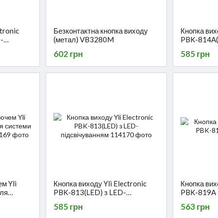
tronic
Безконтактна кнопка виходу
Кнопка вихо
-
(метал) VB3280M
PBK-814A(
підсвічува
602 грн
585 грн
м Yli
Кнопка виходу Yli Electronic
Кнопка вихо
для
PBK-813(LED) з LED-
PBK-819A
ступу
підсвічуванням
585 грн
563 грн