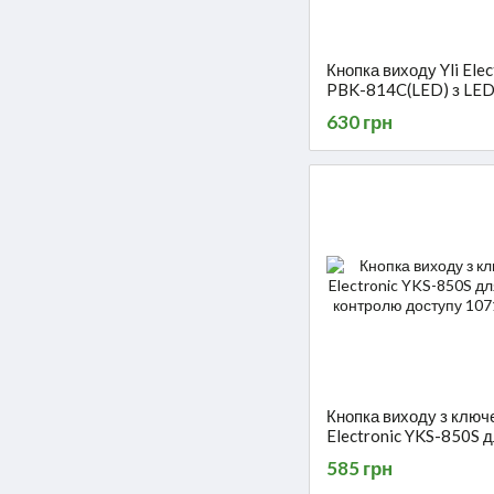
Кнопка виходу Yli Elec
PBK-814C(LED) з LED
підсвічуванням
630 грн
Кнопка виходу з ключе
Electronic YKS-850S 
системи контролю до
585 грн