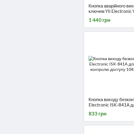
Кнопка аварійного вих
ключем Yli Electronic
851EN для системи к
1 440 грн
доступу
Кнопка виходу безконт
Electronic ISK-841A д
системи контролю до
833 грн