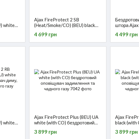
Ajax FireProtect 2 SB
Бездротови
) white
(Heat/Smoke/CO) (8EU) black
штора Ajax
ач диму,
бездротовий сповіщувач диму,
Mini Jewell
4 699 грн
4 499 грн
газу
температури, чадного газу
Ajax FireProtect Plus (8EU) UA
Ajax FirePr
) white
white (with CO) бездротовий
black (wit
ач диму,
оповіщувач задимлення та
оповіщувач
3 899 грн
3 899 грн
газу
чадного газу
чадного га