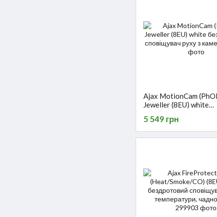
Ajax MotionCam (PhO
Jeweller (8EU) white
бездротовий сповіщув
5 549 грн
камерою