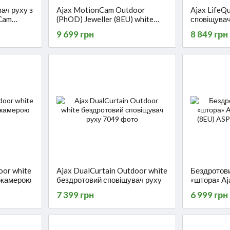
ач руху з
Ajax MotionCam Outdoor
Ajax LifeQu
Cam
(PhOD) Jeweller (8EU) white
сповіщувач
PhOD)
бездротовий оповіщувач руху з
9 699 грн
8 849 грн
камерою
oor white
Ajax DualCurtain Outdoor white
Бездротови
токамерою
бездротовий сповіщувач руху
«штора» Aj
(8EU) ASP 
7 399 грн
6 999 грн