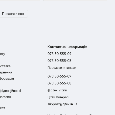
Показати все
Контактна інформація
нету
073 50-555-09
073 50-555-08
оставка
Передзвонити вам?
вернення
073 50-555-09
нформація
073 50-555-08
@qtek_vitalii
фіденційності
магазин
Qtek Kompani
support@qtek.in.ua
жах