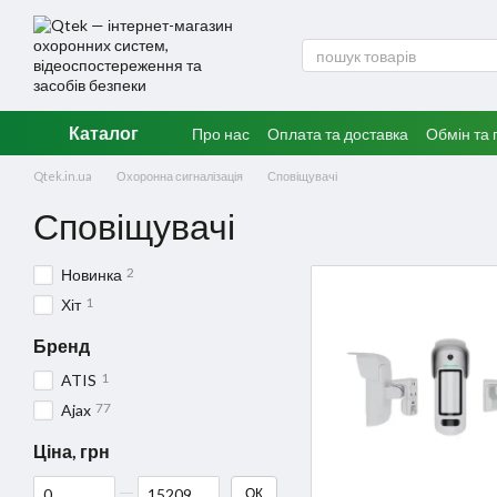
Перейти до основного контенту
Каталог
Про нас
Оплата та доставка
Обмін та
Qtek.in.ua
Охоронна сигналізація
Сповіщувачі
Сповіщувачі
2
Новинка
1
Хіт
Бренд
1
ATIS
77
Ajax
Ціна, грн
Від Ціна, грн
До Ціна, грн
ОК