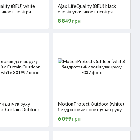
ality (8EU) white
Ajax LifeQuality (8EU) black
 якості повітря
сповіщувач якості повітря
8 849 грн
й датчик руху
MotionProtect Outdoor (white)
ax Curtain Outdoor
бездротовий сповіщувач руху
white
6 099 грн