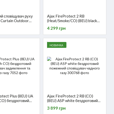
й сповіщувач руху
Ajax FireProtect 2 RB
 Curtain Outdoor
(Heat/Smoke/CO) (8EU) black
er
бездротовий сповіщувач диму,
4 299 грн
температури, чадного газу
НОВИНКА
otect Plus (8EU) UA
Ajax FireProtect 2 RB (CO)
h CO) бездротовий
(8EU) ASP white бездротовий
 задимлення та
пожежний сповіщувач чадного
3 899 грн
зу
газу