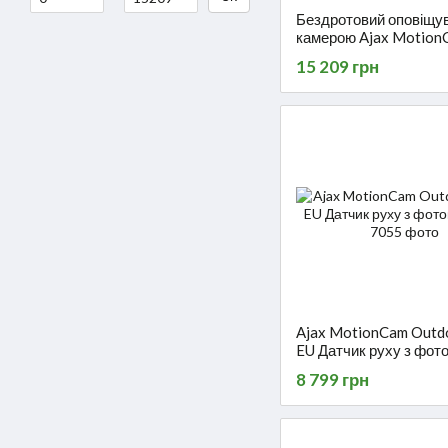
Бездротовий оповіщув
камерою Ajax Motion
Outdoor HighMount (
15 209 грн
white
Ajax MotionCam Outd
EU Датчик руху з фо
8 799 грн