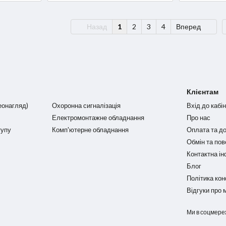
Назад
1
2
3
4
Вперед
Клієнтам
еонагляд)
Охоронна сигналізація
Вхід до кабі
Електромонтажне обладнання
Про нас
тупу
Комп'ютерне обладнання
Оплата та д
Обмін та по
Контактна і
Блог
Політика кон
Відгуки про 
Ми в соцмере