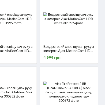
й оповіщувач руху з
Бездротовий сповіщувач руху з
jax MotionCam HDR
камерою Ajax MotionCam HDR
white
4 999 грн