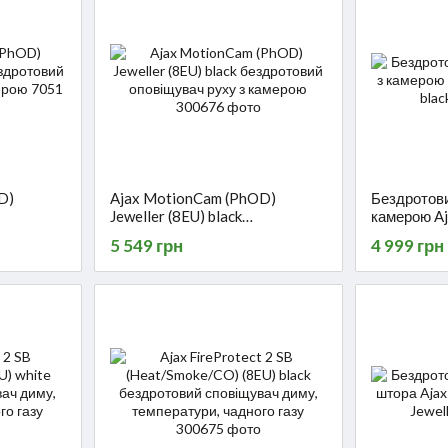
D)
Ajax MotionCam (PhOD)
Бездротови
Jeweller (8EU) black
камерою A
ач руху з
бездротовий оповіщувач руху з
black
5 549 грн
4 999 грн
камерою