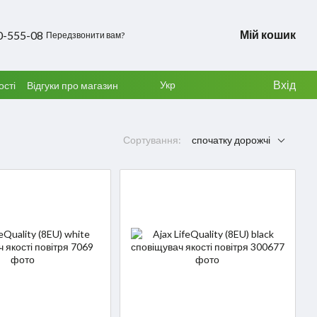
Мій кошик
0-555-08
Передзвонити вам?
Вхід
Укр
ості
Відгуки про магазин
Сортування:
спочатку дорожчі