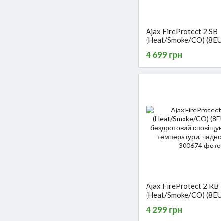
Ajax FireProtect 2 SB
(Heat/Smoke/CO) (8EU
бездротовий сповіщув
4 699 грн
температури, чадного 
Ajax FireProtect 2 RB
(Heat/Smoke/CO) (8EU
бездротовий сповіщув
4 299 грн
температури, чадного 