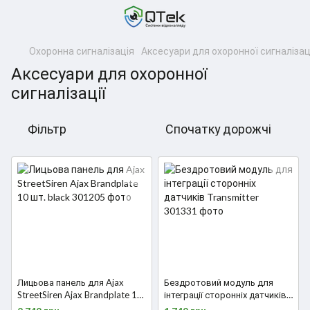
Охоронна сигналізація
Аксесуари для охоронної сигналізац
Аксесуари для охоронної
сигналізації
Фільтр
Спочатку дорожчі
Лицьова панель для Ajax
Бездротовий модуль для
StreetSiren Ajax Brandplate 10
інтеграції сторонніх датчиків
шт. black
Transmitter