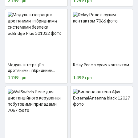
2 749 грн
1 749 грн
Модуль інтеграції з
Relay Реле з сухим контактом
дротяними і гібридними
системами безпеки ocBridge
1 749 грн
1 499 грн
Plus