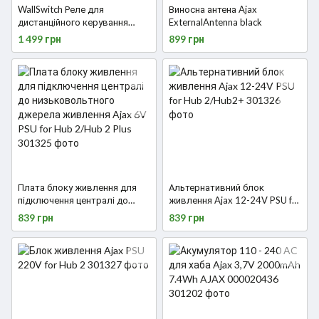
WallSwitch Реле для
Виносна антена Ajax
дистанційного керування
ExternalAntenna black
побутовими приладами
1 499 грн
899 грн
Плата блоку живлення для
Альтернативний блок
підключення централі до
живлення Ajax 12-24V PSU for
низьковольтного джерела
Hub 2/Hub2+
839 грн
839 грн
живлення Ajax 6V PSU for Hub
2/Hub 2 Plus