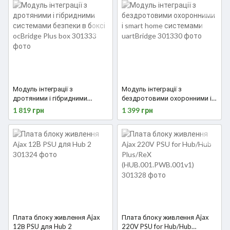
Модуль інтеграції з
Модуль інтеграції з
дротяними і гібридними
бездротовими охоронними і
системами безпеки в боксі
smart home системами
1 819 грн
1 399 грн
ocBridge Plus box
uartBridge
Плата блоку живлення Ajax
Плата блоку живлення Ajax
12В PSU для Hub 2
220V PSU for Hub/Hub