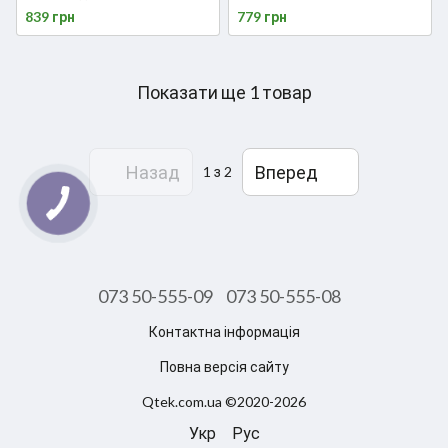
Plus/ReX
839 грн
779 грн
(HUB.001.PWB.001v1)
Показати ще 1 товар
Назад
Вперед
1
з 2
073 50-555-09
073 50-555-08
Контактна інформація
Повна версія сайту
Qtek.com.ua ©2020-2026
Укр
Рус