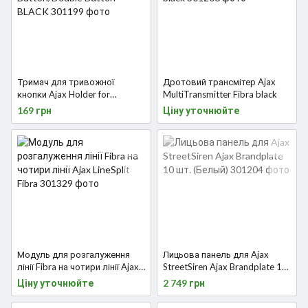
Тримач для тривожної
Дротовий трансмітер Ajax
кнопки Ajax Holder for
MultiTransmitter Fibra black
Button/Double Button BLACK
169 грн
Ціну уточнюйте
Модуль для розгалуження
Лицьова панель для Ajax
лінії Fibra на чотири лінії Ajax
StreetSiren Ajax Brandplate 10
LineSplit Fibra
шт. (Белый)
Ціну уточнюйте
2 749 грн