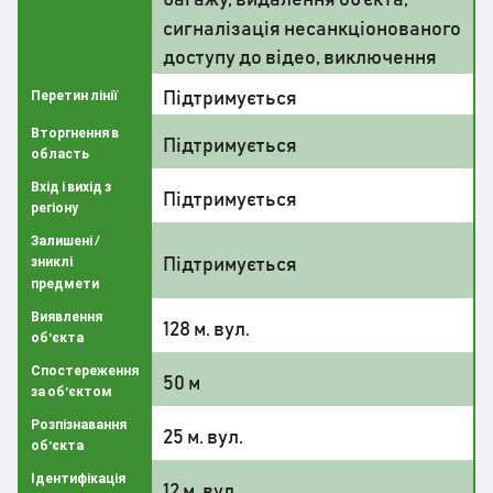
сигналізація несанкціонованого
доступу до відео, виключення
Підтримується
Перетин лінії
Вторгнення в
Підтримується
область
Вхід і вихід з
Підтримується
регіону
Залишені /
Підтримується
зниклі
предмети
Виявлення
128 м. вул.
об'єкта
Спостереження
50 м
за об'єктом
Розпізнавання
25 м. вул.
об'єкта
Ідентифікація
12 м. вул.