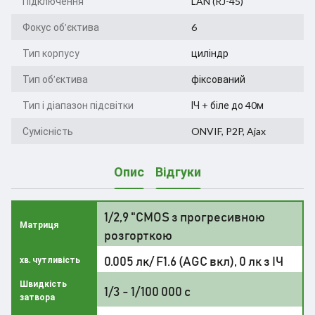
Підключення
LAN (RJ-45)
Фокус об’єктива
6
Тип корпусу
циліндр
Тип об’єктива
фіксований
Тип і діапазон підсвітки
ІЧ + біле до 40м
Сумісність
ONVIF, P2P, Ajax
Опис
Відгуки
1/2,9 "CMOS з прогресивною
Матриця
розгорткою
0.005 лк/ F1.6 (AGC вкл), 0 лк з ІЧ
хв. чутливість
Швидкість
1/3 - 1/100 000 с
затвора