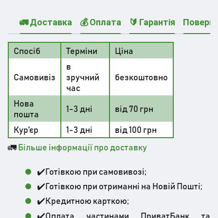
🚛 Доставка
💰 Оплата
🔰 Гарантія
Поверн
Спосіб
Терміни
Ціна
в
Самовивіз
зручний
безкоштовно
час
Нова
1-3 дні
від 70 грн
пошта
Кур'єр
1-3 дні
від 100 грн
🚛
Більше інформації про доставку
✔️Готівкою при самовивозі;
✔️Готівкою при отриманні на Новій Пошті;
✔️Кредитною карткою;
✔️Оплата частинами ПриватБанк та