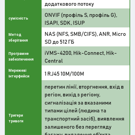
додаткового потоку
ONVIF (профіль S, профіль G),
сумісність
ISAPI, SDK, ISUP
NAS (NFS, SMB/CIFS), ANR, Micro
Метод
зберігання
SD до 512 ГБ
iVMS-4200, Hik-Connect, Hik-
Програмне
забезпечення
Central
Мережеві
1 RJ45 10M/100M
інтерфейси
перетин лінії, вторгнення, вхід в
регіон, вихід з регіону,
сигналізація за вказаними
типами цілей (людина та
Тригери
транспортний засіб), виявлення
тривоги
залишеного без перегляду
багажу, видалення об'єкта,