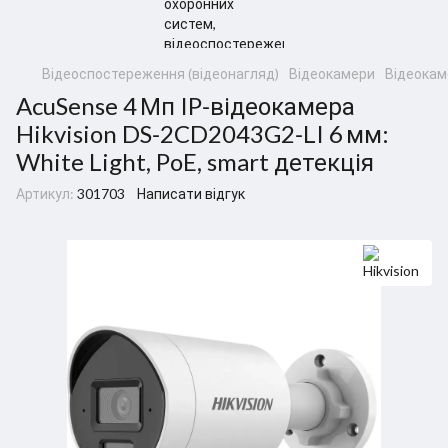
Відеоспостереження (відеонагляд)
Відеокамери
Відеокаме
AcuSense 4 Мп IP‑відеокамера
Hikvision DS‑2CD2043G2‑LI 6 мм:
White Light, PoE, smart детекція
Артикул:
301703
Написати відгук