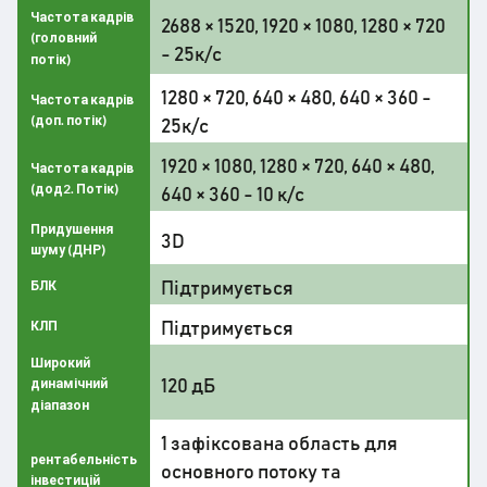
Частота кадрів
2688 × 1520, 1920 × 1080, 1280 × 720
(головний
- 25к/с
потік)
1280 × 720, 640 × 480, 640 × 360 -
Частота кадрів
(доп. потік)
25к/с
1920 × 1080, 1280 × 720, 640 × 480,
Частота кадрів
(дод2. Потік)
640 × 360 - 10 к/с
Придушення
3D
шуму (ДНР)
Підтримується
БЛК
Підтримується
КЛП
Широкий
120 дБ
динамічний
діапазон
1 зафіксована область для
рентабельність
основного потоку та
інвестицій