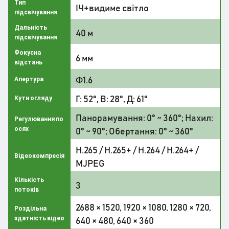
Тип
ІЧ+видиме світло
підсвічування
Дальність
40 м
підсвічування
Фокусна
6 мм
відстань
Ф1.6
Апертура
Г: 52°, В: 28°, Д: 61°
Кути огляду
Панорамування: 0° ~ 360°; Нахил:
Регулювання по
осях
0° ~ 90°; Обертання: 0° ~ 360°
H.265 / H.265+ / H.264 / H.264+ /
Відеокомпресія
MJPEG
Кількість
3
потоків
2688 × 1520, 1920 × 1080, 1280 × 720,
Роздільна
здатність відео
640 × 480, 640 × 360