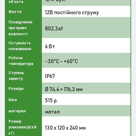
об'єкта
12В постійного струму
Життя
Посвідчення
802.3af
про право
власності
Потужність
6 Вт
споживання
Робоча
-30°C - +60°C
температура
Ступень
IP67
захисту
Ø 74,4 × 176,3 мм
Розміри
515 р.
Вага
метал
матеріал
Розмір
130 х 120 х 240 мм
упаковки (Ш х В
х Г)