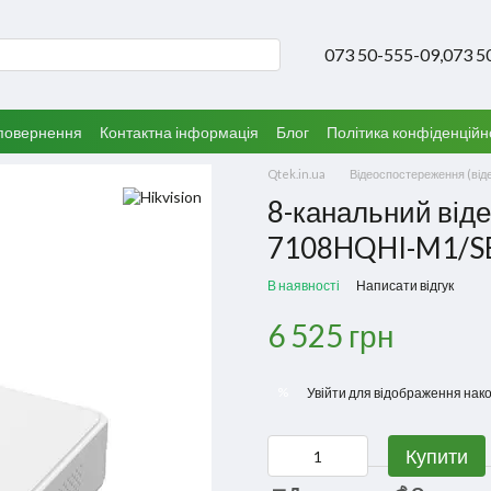
073 50-555-09,
073 5
 повернення
Контактна інформація
Блог
Політика конфіденційн
Qtek.in.ua
Відеоспостереження (від
8-канальний віде
7108HQHI-M1/SE 
В наявності
Написати відгук
6 525 грн
%
Увійти
для відображення нако
Купити