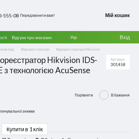
Мій кошик
0-555-08
Передзвонити вам?
Вхід
Укр
ості
Відгуки про магазин
еонагляд)
Відеореєстратори
Відеореєстратори Hikvision
ореєстратор Hikvision IDS-
Артикул
301458
з технологією AcuSense
Порівняти
В бажання
пичувальної знижки
Купити в 1 клік