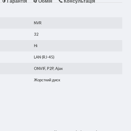
🔰 Гарантія
🔄 Обмін
📞 Консультація
NVR
32
Ні
LAN (RJ-45)
ONVIF, P2P, Ajax
Жорсткий диск