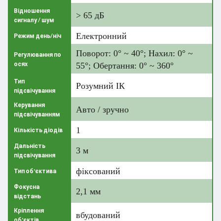
Відношення
> 65 дБ
сигналу / шум
Електронний
Режим день/ніч
Поворот: 0° ~ 40°; Нахил: 0° ~
Регулювання по
осях
55°; Обертання: 0° ~ 360°
Тип
Розумний ІК
підсвічування
Керування
Авто / зручно
підсвічуванням
1
Кількість діодів
Дальність
3 м
підсвічування
фіксований
Тип об'єктива
Фокусна
2,1 мм
відстань
Кріплення
вбудований
об'єктів