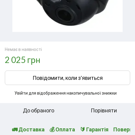
Немає в наявності
2 025 грн
Повідомити, коли з'явиться
Увійти
для відображення накопичувальної знижки
%
До обраного
Порівняти
🚛 Доставка
💰 Оплата
🔰 Гарантія
Поверн