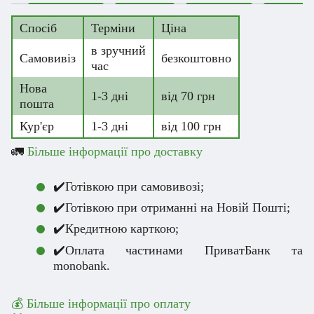
Спосіб
Терміни
Ціна
в зручний
Самовивіз
безкоштовно
час
Нова
1-3 дні
від 70 грн
пошта
Кур'єр
1-3 дні
від 100 грн
🚛
Більше інформації про доставку
✔️Готівкою при самовивозі;
✔️Готівкою при отриманні на Новій Пошті;
✔️Кредитною карткою;
✔️Оплата частинами ПриватБанк та
monobank.
💰 Більше інформації про оплату