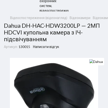
Відеоспостереження (відеонагляд)
Відеокамери
Відеокам
Dahua DH-HAC-HDW3200LP — 2МП
HDCVI купольна камера з ІЧ-
підсвічуванням
Артикул:
130015
Написати відгук