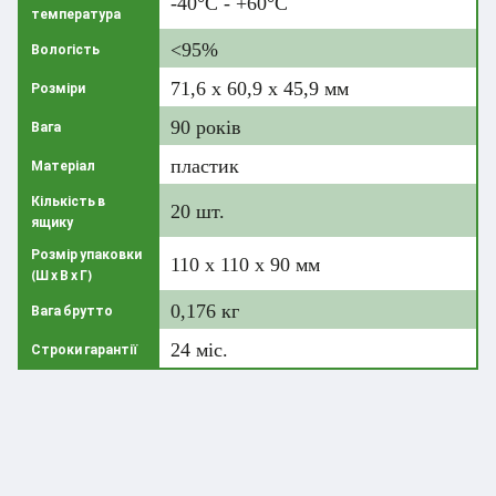
-40°C - +60°C
температура
<95%
Вологість
71,6 х 60,9 х 45,9 мм
Розміри
90 років
Вага
пластик
Матеріал
Кількість в
20 шт.
ящику
Розмір упаковки
110 x 110 x 90 мм
(Ш х В х Г)
0,176 кг
Вага брутто
24 міс.
Строки гарантії