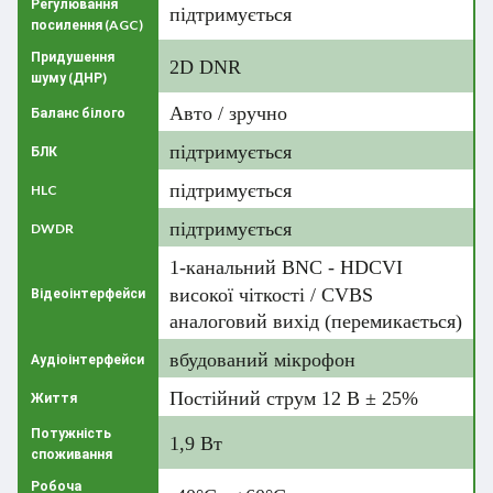
Регулювання
підтримується
посилення (AGC)
Придушення
2D DNR
шуму (ДНР)
Авто / зручно
Баланс білого
підтримується
БЛК
підтримується
HLC
підтримується
DWDR
1-канальний BNC - HDCVI
високої чіткості / CVBS
Відеоінтерфейси
аналоговий вихід (перемикається)
вбудований мікрофон
Аудіоінтерфейси
Постійний струм 12 В ± 25%
Життя
Потужність
1,9 Вт
споживання
Робоча