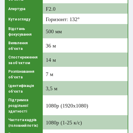
F2.0
Апертура
Горизонт: 132°
Кути огляду
Відстань
500 мм
фокусування
Виявлення
36 м
об'єкта
Спостереження
14 м
за об'єктом
Розпізнавання
7 м
об'єкта
Ідентифікація
3,5 м
об'єкта
Підтримка
1080p (1920x1080)
роздільної
здатності
Частота кадрів
1080p (1-25 к/с)
(головний потік)