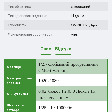
Тип об’єктива
фіксований
Тип і діапазон підсвітки
ІЧ до 3м
Сумісність
ONVIF, P2P, Ajax
Функціональні особливості
міні
Опис
Відгуки
1/2.7-дюймовий прогресивний
Матриця
CMOS-матриця
Макс. роздільна
1920x1080
здатність
0.02 Люкс / F2.0, 0 Люкс з ІК
Мін. чутливість
підсвічуванням
Швидкість
1/25 - 1 / 100000с
затвора