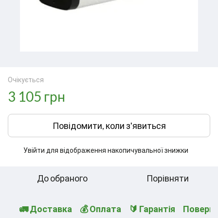
Очікується
3 105 грн
Повідомити, коли з'явиться
Увійти
для відображення накопичувальної знижки
%
До обраного
Порівняти
🚛 Доставка
💰 Оплата
🔰 Гарантія
Поверн