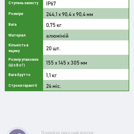
IP67
Ступень захисту
244,1 х 90,4 х 90,4 мм
Розміри
0,75 кг
Вага
алюміній
Матеріал
Кількість в
20 шт.
ящику
Розмір упаковки
155 x 145 x 305 мм
(Ш х В х Г)
1,1 кг
Вага брутто
24 міс.
Строки гарантії
Додайте перший відгук