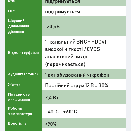
підтримується
БЛК
підтримується
HLC
Широкий
120 дБ
динамічний
діапазон
1-канальний BNC - HDCVI
високої чіткості / CVBS
Відеоінтерфейси
аналоговий вихід
(перемикається)
1 вх і вбудований мікрофон
Аудіоінтерфейси
Постійний струм 12 В ± 30%
Життя
Потужність
2,4 Вт
споживання
Робоча
-40°C - +60°C
температура
<90%
Вологість