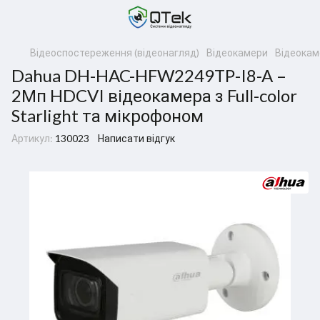
Відеоспостереження (відеонагляд)
Відеокамери
Відеокам
Dahua DH-HAC-HFW2249TP-I8-A –
2Мп HDCVI відеокамера з Full-color
Starlight та мікрофоном
Артикул:
130023
Написати відгук