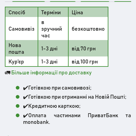
Спосіб
Терміни
Ціна
в
Самовивіз
зручний
безкоштовно
час
Нова
1-3 дні
від 70 грн
пошта
Кур'єр
1-3 дні
від 100 грн
🚛
Більше інформації про доставку
✔️Готівкою при самовивозі;
✔️Готівкою при отриманні на Новій Пошті;
✔️Кредитною карткою;
✔️Оплата частинами ПриватБанк та
monobank.