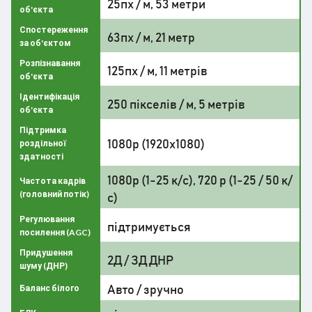
25пх / м, 53 метри
об'єкта
Спостереження
63пх / м, 21 метр
за об'єктом
Розпізнавання
125пх / м, 11 метрів
об'єкта
Ідентифікація
250 пікселів / м, 5 метрів
об'єкта
Підтримка
1080p (1920x1080)
роздільної
здатності
1080p (1-25 к/с), 720 р (1-25 / 50 к/
Частота кадрів
(головний потік)
с)
Регулювання
підтримується
посилення (AGC)
Придушення
2Д / ЗД ДНР
шуму (ДНР)
Авто / зручно
Баланс білого