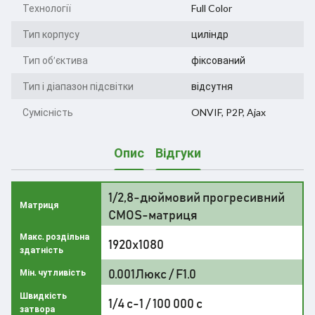
Технології
Full Color
Тип корпусу
циліндр
Тип об’єктива
фіксований
Тип і діапазон підсвітки
відсутня
Сумісність
ONVIF, P2P, Ajax
Опис
Відгуки
1/2,8-дюймовий прогресивний
Матриця
CMOS-матриця
Макс. роздільна
1920x1080
здатність
0.001Люкс / F1.0
Мін. чутливість
Швидкість
1/4 с-1 / 100 000 с
затвора