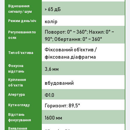
Відношення
> 65 дБ
сигналу / шум
колір
Режим день/ніч
Поворот: 0° ~ 360°; Нахил: 0° ~
Регулювання по
осях
90°; Обертання: 0° ~ 360°
Фіксований об'єктив /
Тип об'єктива
фіксована діафрагма
Фокусна
3,6 мм
відстань
Кріплення
вбудований
об'єктів
Ф1.0
Апертура
Горизонт: 89,5°
Кути огляду
Відстань
1600 мм
фокусування
Виявлення