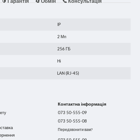
🔰 Гарантія
🔄 Обмін
📞 Консультація
IP
2 Мп
256 ГБ
Ні
LAN (RJ-45)
Контактна інформація
нету
073 50-555-09
073 50-555-08
оставка
Передзвонити вам?
вернення