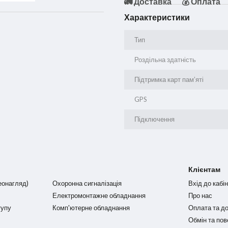
🚛 Доставка
💰 Оплата
Характеристики
Тип
Роздільна здатність
Підтримка карт пам’яті
GPS
Підключення
Клієнтам
еонагляд)
Охоронна сигналізація
Вхід до кабі
Електромонтажне обладнання
Про нас
тупу
Комп'ютерне обладнання
Оплата та д
Обмін та по