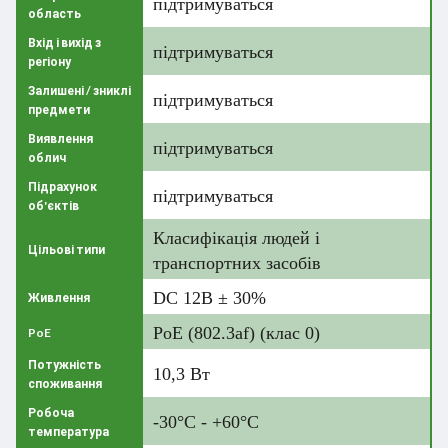
підтримуваться
область
Вхід і вихід з
підтримуваться
регіону
Залишені / зниклі
підтримуваться
предмети
Виявлення
підтримуваться
облич
Підрахунок
підтримуваться
об'єктів
Класифікація людей і
Цільові типи
транспортних засобів
DC 12В ± 30%
Живлення
PoE (802.3af) (клас 0)
PoE
Потужність
10,3 Вт
споживання
Робоча
-30°C - +60°C
температура