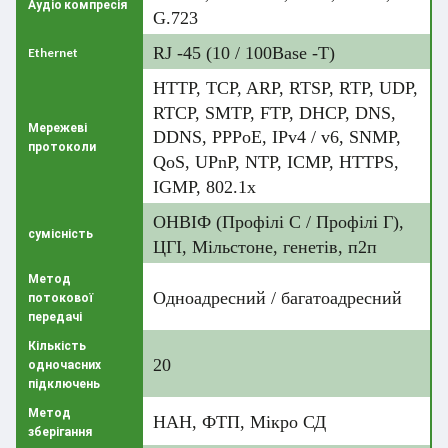
Аудіо компресія
G.723
RJ -45 (10 / 100Base -T)
Ethernet
HTTP, TCP, ARP, RTSP, RTP, UDP,
RTCP, SMTP, FTP, DHCP, DNS,
Мережеві
DDNS, PPPoE, IPv4 / v6, SNMP,
протоколи
QoS, UPnP, NTP, ICMP, HTTPS,
IGMP, 802.1x
ОНВІФ (Профілі С / Профілі Г),
сумісність
ЦГІ, Мільстоне, генетів, п2п
Метод
Одноадресний / багатоадресний
потокової
передачі
Кількість
20
одночасних
підключень
Метод
НАН, ФТП, Мікро СД
зберігання