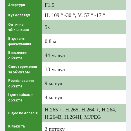
F1.5
Апертура
H: 109 ° -30 °, V: 57 ° -17 °
Кути огляду
Оптичне
5х
збільшення
Відстань
0,8 м
фокусування
Виявлення
44 м. вул
об'єкта
Спостереження
18 м. вул
за об'єктом
Розпізнавання
9 м. вул
об'єкта
Ідентифікація
4 м. вул
об'єкта
H.265 +, H.265, H.264 +, H.264,
Відео компресія
H.264B, H.264H, MJPEG
Кількість
3 потоку