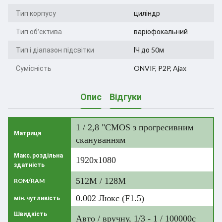
Тип корпусу
циліндр
Тип об’єктива
варіофокальний
Тип і діапазон підсвітки
ІЧ до 50м
Сумісність
ONVIF, P2P, Ajax
Опис
Відгуки
1 / 2,8 "CMOS з прогресивним
Матриця
скануванням
Макс. роздільна
1920x1080
здатність
512M / 128M
ROM/RAM
0.002 Люкс (F1.5)
мін. чутливість
Швидкість
Авто / вручну, 1/3 - 1 / 100000с