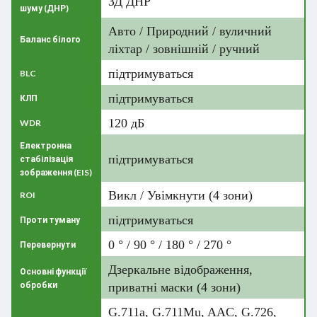
ЗД ДНР
шуму (ДНР)
Авто / Природний / вуличний
Баланс білого
ліхтар / зовнішній / ручний
підтримуваться
BLC
підтримуваться
КЛП
120 дБ
WDR
Електронна
підтримуваться
стабілізація
зображення (EIS)
Викл / Увімкнути (4 зони)
ROI
підтримуваться
Проти туману
0 ° / 90 ° / 180 ° / 270 °
Перевернути
Дзеркальне відображення,
Основні функції
обробки
приватні маски (4 зони)
G.711a, G.711Mu, AAC, G.726,