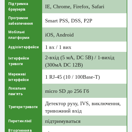
Підтримка
IE, Chrome, Firefox, Safari
браузерів
Програмне
Smart PSS, DSS, P2P
забезпечення
Мобільні
iOS, Android
платформи
1 вх / 1 вих
Аудіоінтерфейси
2-вхід (5 мА, DC 5В) / 1-вихід
Інтерфейси
тривоги
(300мА DC 12В)
Мережеві
1 RJ-45 (10 / 100Base-T)
інтерфейси
Локальна
micro SD до 256 Гб
пам'ять
Детектор руху, IVS, виключення,
Тригери тривоги
тривожний вхід
підтримуваться
Перетин лінії
Вторгнення в