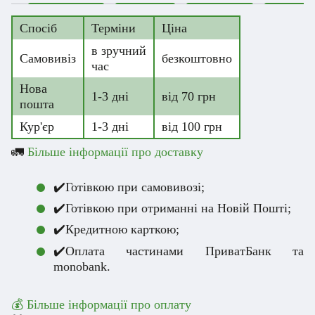
Спосіб
Терміни
Ціна
в зручний
Самовивіз
безкоштовно
час
Нова
1-3 дні
від 70 грн
пошта
Кур'єр
1-3 дні
від 100 грн
🚛
Більше інформації про доставку
✔️Готівкою при самовивозі;
✔️Готівкою при отриманні на Новій Пошті;
✔️Кредитною карткою;
✔️Оплата частинами ПриватБанк та
monobank.
💰 Більше інформації про оплату