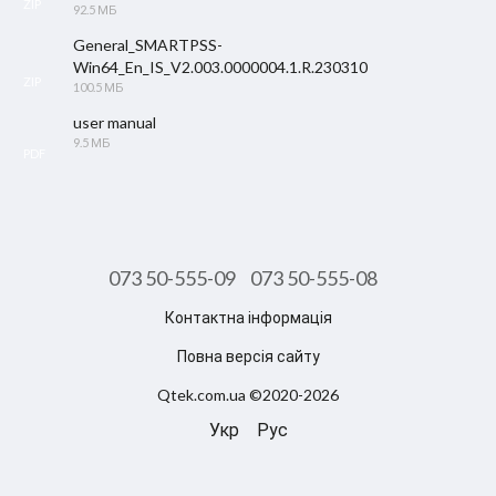
ZIP
92.5 МБ
General_SMARTPSS-
Win64_En_IS_V2.003.0000004.1.R.230310
ZIP
100.5 МБ
user manual
9.5 МБ
PDF
073 50-555-09
073 50-555-08
Контактна інформація
Повна версія сайту
Qtek.com.ua ©2020-2026
Укр
Рус