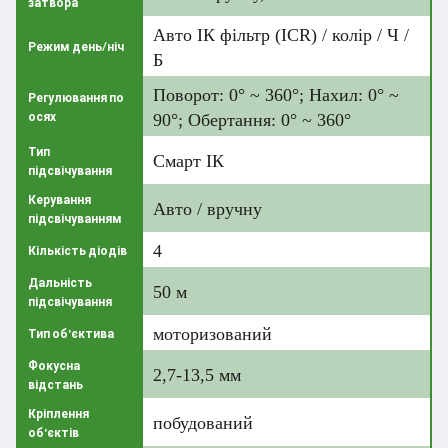
затвора
Авто ІК фільтр (ICR) / колір / Ч /
Режим день/ніч
Б
Поворот: 0° ~ 360°; Нахил: 0° ~
Регулювання по
осях
90°; Обертання: 0° ~ 360°
Тип
Смарт ІК
підсвічування
Керування
Авто / вручну
підсвічуванням
4
Кількість діодів
Дальність
50 м
підсвічування
моторизований
Тип об'єктива
Фокусна
2,7-13,5 мм
відстань
Кріплення
побудований
об'єктів