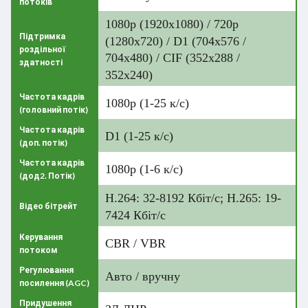
потоків
1080p (1920x1080) / 720p
Підтримка
(1280x720) / D1 (704x576 /
роздільної
704x480) / CIF (352x288 /
здатності
352x240)
Частота кадрів
1080p (1-25 к/с)
(головний потік)
Частота кадрів
D1 (1-25 к/с)
(доп. потік)
Частота кадрів
1080p (1-6 к/с)
(дод2. Потік)
H.264: 32-8192 Кбіт/с; H.265: 19-
Відео бітрейт
7424 Кбіт/с
Керування
CBR / VBR
потоком
Регулювання
Авто / вручну
посилення (AGC)
Придушення