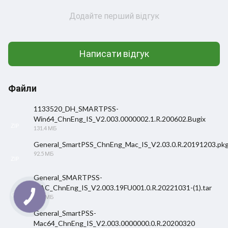
Додайте перший відгук
Написати відгук
Файли
1133520_DH_SMARTPSS-
Win64_ChnEng_IS_V2.003.0000002.1.R.200602.Bugix
ZIP
131.4 МБ
General_SmartPSS_ChnEng_Mac_IS_V2.03.0.R.20191203.pk
92.5 МБ
ZIP
General_SMARTPSS-
MAC_ChnEng_IS_V2.003.19FU001.0.R.20221031-(1).tar
GZ
94.3 МБ
General_SmartPSS-
Mac64_ChnEng_IS_V2.003.0000000.0.R.20200320