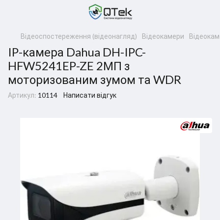
Відеоспостереження (відеонагляд)
Відеокамери
Відеокам
IP-камера Dahua DH-IPC-
HFW5241EP-ZE 2МП з
моторизованим зумом та WDR
Артикул:
10114
Написати відгук