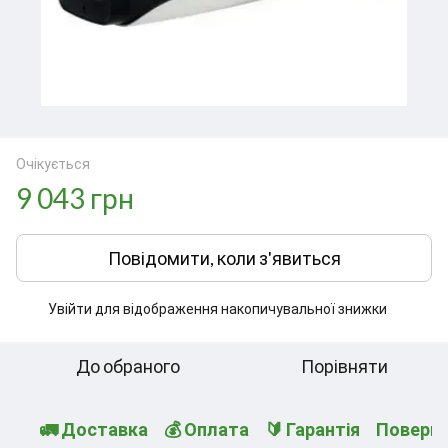
Очікується
9 043 грн
Повідомити, коли з'явиться
Увійти
для відображення накопичувальної знижки
%
До обраного
Порівняти
🚛 Доставка
💰 Оплата
🔰 Гарантія
Поверн