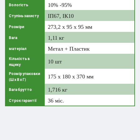
10% -95%
Вологість
ІП67, ІК10
Ступінь захисту
273,2 х 95 х 95 мм
Розміри
1,11 кг
Вага
Метал + Пластик
матеріал
Кількість в
10 шт
ящику
Розмір упаковки
175 х 180 х 370 мм
(Ш х В х Г)
1,716 кг
Вага брутто
36 міс.
Строк гарантії