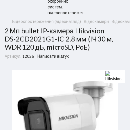
Відеоспостереження (відеонагляд)
Відеокамери
Відеокаме
2 Мп bullet IP‑камера Hikvision
DS‑2CD2021G1‑IC 2.8 мм (ІЧ 30 м,
WDR 120 дБ, microSD, PoE)
Артикул:
12026
Написати відгук