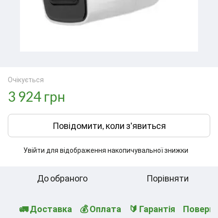
Очікується
3 924 грн
Повідомити, коли з'явиться
Увійти
для відображення накопичувальної знижки
%
До обраного
Порівняти
🚛 Доставка
💰 Оплата
🔰 Гарантія
Поверн