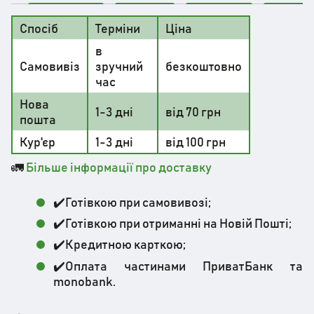
Спосіб
Терміни
Ціна
в
Самовивіз
зручний
безкоштовно
час
Нова
1-3 дні
від 70 грн
пошта
Кур'єр
1-3 дні
від 100 грн
🚛
Більше інформації про доставку
✔️Готівкою при самовивозі;
✔️Готівкою при отриманні на Новій Пошті;
✔️Кредитною карткою;
✔️Оплата частинами ПриватБанк та
monobank.