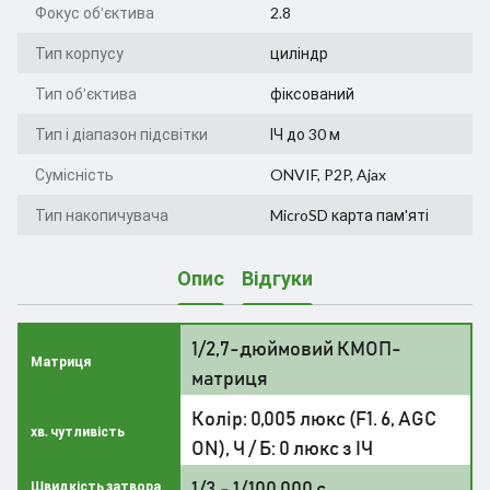
Фокус об’єктива
2.8
Тип корпусу
циліндр
Тип об’єктива
фіксований
Тип і діапазон підсвітки
ІЧ до 30 м
Сумісність
ONVIF, P2P, Ajax
Тип накопичувача
MicroSD карта пам'яті
Опис
Відгуки
1/2,7-дюймовий КМОП-
Матриця
матриця
Колір: 0,005 люкс (F1. 6, AGC
хв. чутливість
ON), Ч / Б: 0 люкс з ІЧ
1/3 - 1/100 000 с
Швидкість затвора