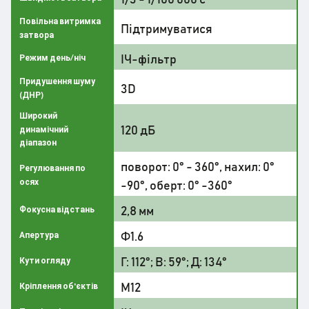
Повільна витримка
Підтримуватися
затвора
ІЧ-фільтр
Режим день/ніч
Придушення шуму
3D
(ДНР)
Широкий
120 дБ
динамічний
діапазон
поворот: 0° - 360°, нахил: 0°
Регулювання по
осях
-90°, оберт: 0° -360°
2,8 мм
Фокусна відстань
Ф1.6
Апертура
Г: 112°; В: 59°; Д: 134°
Кути огляду
М12
Кріплення об'єктів