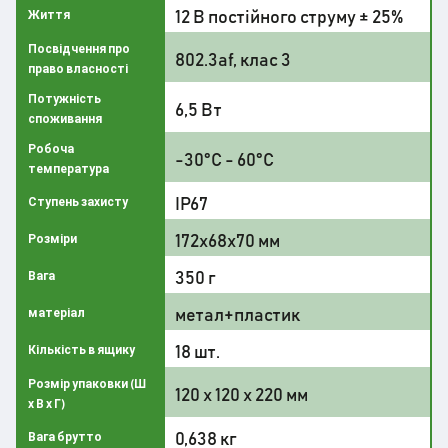
12 В постійного струму ± 25%
Життя
Посвідчення про
802.3af, клас 3
право власності
Потужність
6,5 Вт
споживання
Робоча
-30°C - 60°C
температура
IP67
Ступень захисту
172х68х70 мм
Розміри
350 г
Вага
метал+пластик
матеріал
18 шт.
Кількість в ящику
Розмір упаковки (Ш
120 х 120 х 220 мм
х В х Г)
0,638 кг
Вага брутто