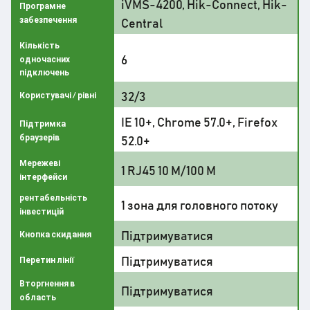
iVMS-4200, Hik-Connect, Hik-
Програмне
забезпечення
Central
Кількість
6
одночасних
підключень
32/3
Користувачі / рівні
IE 10+, Chrome 57.0+, Firefox
Підтримка
браузерів
52.0+
Мережеві
1 RJ45 10 М/100 М
інтерфейси
рентабельність
1 зона для головного потоку
інвестицій
Підтримуватися
Кнопка скидання
Підтримуватися
Перетин лінії
Вторгнення в
Підтримуватися
область