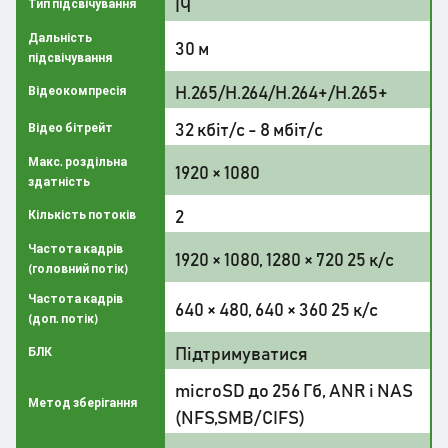
ІЧ
Тип підсвічування
Дальність
30 м
підсвічування
H.265/H.264/H.264+/H.265+
Відеокомпресія
32 кбіт/с - 8 мбіт/с
Відео бітрейт
Макс. роздільна
1920 × 1080
здатність
2
Кількість потоків
Частота кадрів
1920 × 1080, 1280 × 720 25 к/с
(головний потік)
Частота кадрів
640 × 480, 640 × 360 25 к/с
(доп. потік)
Підтримуватися
БЛК
microSD до 256 Гб, ANR і NAS
Метод зберігання
(NFS,SMB/CIFS)