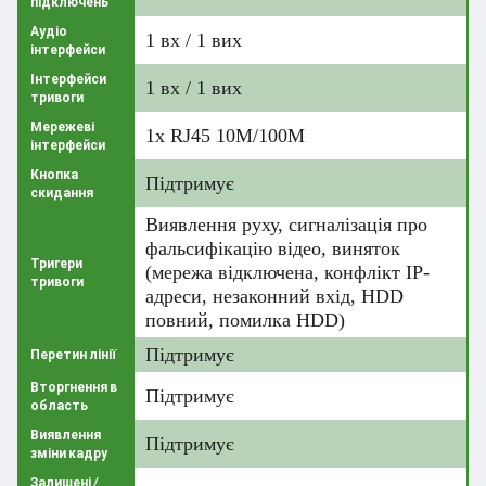
підключень
Аудіо
1 вх / 1 вих
інтерфейси
Інтерфейси
1 вх / 1 вих
тривоги
Мережеві
1х RJ45 10M/100M
інтерфейси
Кнопка
Підтримує
скидання
Виявлення руху, сигналізація про
фальсифікацію відео, виняток
Тригери
(мережа відключена, конфлікт IP-
тривоги
адреси, незаконний вхід, HDD
повний, помилка HDD)
Підтримує
Перетин лінії
Вторгнення в
Підтримує
область
Виявлення
Підтримує
зміни кадру
Залишені /