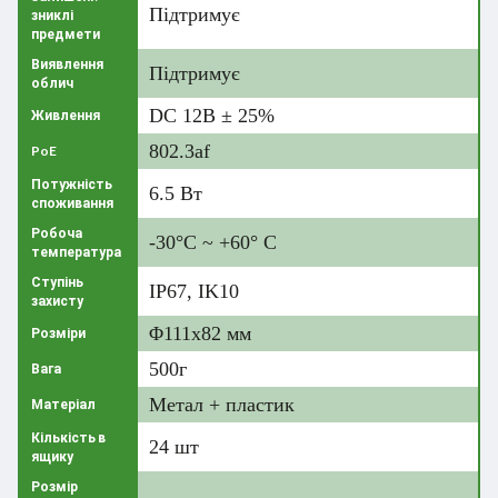
Підтримує
зниклі
предмети
Виявлення
Підтримує
облич
DC 12В ± 25%
Живлення
802.3af
PoE
Потужність
6.5 Вт
споживання
Робоча
-30°C ~ +60° C
температура
Ступінь
IP67, IK10
захисту
Φ111х82 мм
Розміри
500г
Вага
Метал + пластик
Матеріал
Кількість в
24 шт
ящику
Розмір