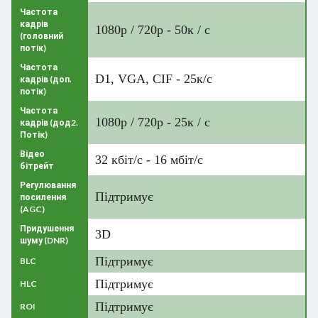
Частота
кадрів
1080р / 720р - 50к / с
(головний
потік)
Частота
D1, VGA, CIF - 25к/c
кадрів (доп.
потік)
Частота
1080р / 720р - 25к / с
кадрів (дод2.
Потік)
Відео
32 кбіт/с - 16 мбіт/с
бітрейт
Регулювання
Підтримує
посилення
(AGC)
Придушення
3D
шуму (DNR)
Підтримує
BLC
Підтримує
HLC
Підтримує
ROI