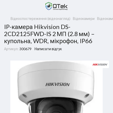
Відеоспостереження (відеонагляд)
Відеокамери
Відеокаме
IP-камера Hikvision DS-
2CD2125FWD-IS 2 МП (2.8 мм) –
купольна, WDR, мікрофон, IP66
Артикул:
300679
Написати відгук