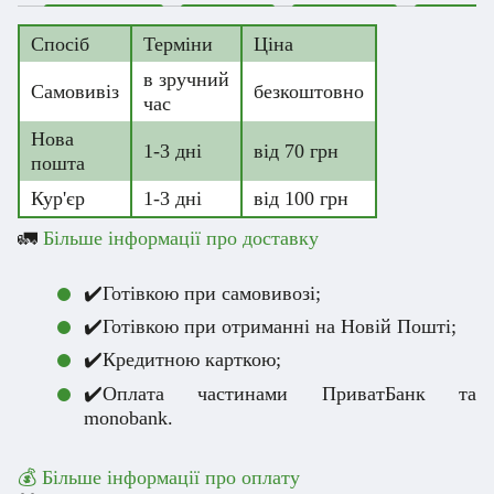
Спосіб
Терміни
Ціна
в зручний
Самовивіз
безкоштовно
час
Нова
1-3 дні
від 70 грн
пошта
Кур'єр
1-3 дні
від 100 грн
🚛
Більше інформації про доставку
✔️Готівкою при самовивозі;
✔️Готівкою при отриманні на Новій Пошті;
✔️Кредитною карткою;
✔️Оплата частинами ПриватБанк та
monobank.
💰 Більше інформації про оплату