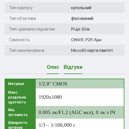
Тип корпусу
купольний
Тип об’єктива
фіксований
Тип і діапазон підсвітки
ІЧ до 30 м
Сумісність
ONVIF, P2P, Ajax
Тип накопичувача
MicroSD карта пам'яті
Опис
Відгуки
1/2.8" CMOS
Матриця
Макс.
1920x1080
роздільна
здатність
Мін.
0.005 лк/F1.2 (AGC вкл), 0 лк з ІЧ
чутливість
Швидкість
1/3 – 1/100,000 с
затвора