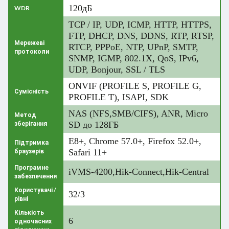
120дБ
WDR
TCP / IP, UDP, ICMP, HTTP, HTTPS,
FTP, DHCP, DNS, DDNS, RTP, RTSP,
Мережеві
RTCP, PPPoE, NTP, UPnP, SMTP,
протоколи
SNMP, IGMP, 802.1X, QoS, IPv6,
UDP, Bonjour, SSL / TLS
ONVIF (PROFILE S, PROFILE G,
Сумісність
PROFILE T), ISAPI, SDK
NAS (NFS,SMB/CIFS), ANR, Micro
Метод
зберігання
SD до 128ГБ
E8+, Chrome 57.0+, Firefox 52.0+,
Підтримка
браузерів
Safari 11+
Програмне
iVMS-4200,Hik-Connect,Hik-Central
забезпечення
Користувачі /
32/3
рівні
Кількість
6
одночасних