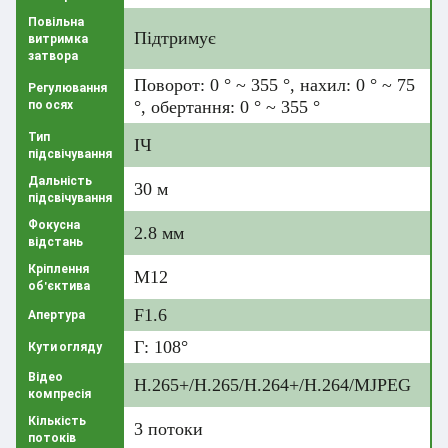
Повільна
Підтримує
витримка
затвора
Поворот: 0 ° ~ 355 °, нахил: 0 ° ~ 75
Регулювання
по осях
°, обертання: 0 ° ~ 355 °
Тип
ІЧ
підсвічування
Дальність
30 м
підсвічування
Фокусна
2.8 мм
відстань
Кріплення
M12
об'єктива
F1.6
Апертура
Г: 108°
Кути огляду
Відео
H.265+/H.265/H.264+/H.264/MJPEG
компресія
Кількість
3 потоки
потоків