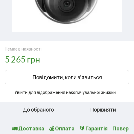
Немає в наявності
5 265 грн
Повідомити, коли з'явиться
Увійти
для відображення накопичувальної знижки
%
До обраного
Порівняти
🚛 Доставка
💰 Оплата
🔰 Гарантія
Поверн