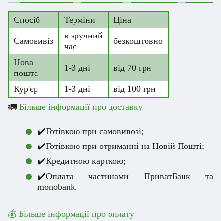
Спосіб
Терміни
Ціна
в зручний
Самовивіз
безкоштовно
час
Нова
1-3 дні
від 70 грн
пошта
Кур'єр
1-3 дні
від 100 грн
🚛
Більше інформації про доставку
✔️Готівкою при самовивозі;
✔️Готівкою при отриманні на Новій Пошті;
✔️Кредитною карткою;
✔️Оплата частинами ПриватБанк та
monobank.
💰 Більше інформації про оплату