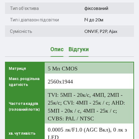
Тип об’єктива
фіксований
Тип і діапазон підсвітки
ІЧ до 20м
Сумісність
ONVIF, P2P, Ajax
Опис
Відгуки
5 Мп CMOS
Матриця
Макс. роздільна
2560x1944
здатність
TVI: 5МП - 20к/с, 4МП, 2МП -
25к/с; CVI: 4МП - 25к / с; AHD:
Частота кадрів
(головний потік)
5МП - 20к / с, 4МП - 25к / с;
CVBS: PAL / NTSC
0.0005 лк/F1.0 (AGC Вкл), 0 лк з
хв. чутливість
LED