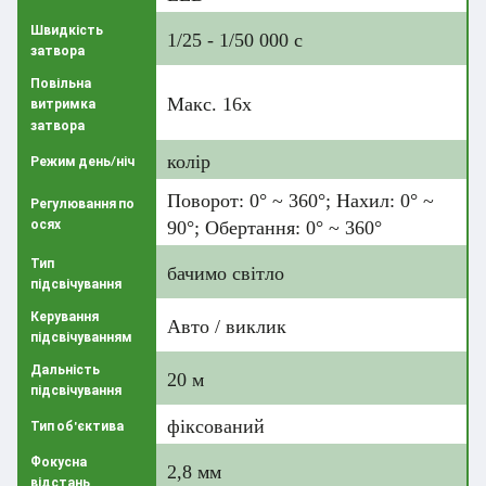
Швидкість
1/25 - 1/50 000 с
затвора
Повільна
Макс. 16x
витримка
затвора
колір
Режим день/ніч
Поворот: 0° ~ 360°; Нахил: 0° ~
Регулювання по
осях
90°; Обертання: 0° ~ 360°
Тип
бачимо світло
підсвічування
Керування
Авто / виклик
підсвічуванням
Дальність
20 м
підсвічування
фіксований
Тип об'єктива
Фокусна
2,8 мм
відстань