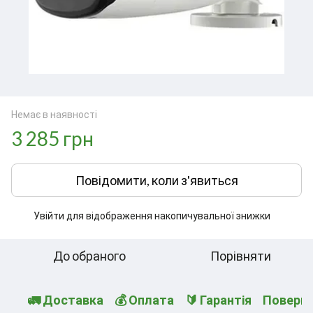
Немає в наявності
3 285 грн
Повідомити, коли з'явиться
Увійти
для відображення накопичувальної знижки
%
До обраного
Порівняти
🚛 Доставка
💰 Оплата
🔰 Гарантія
Поверн