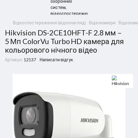
Відеоспостереження (відеонагляд)
Відеокамери
Відеокаме
Hikvision DS‑2CE10HFT‑F 2.8 мм –
5 Мп ColorVu Turbo HD камера для
кольорового нічного відео
Артикул:
12137
Написати відгук