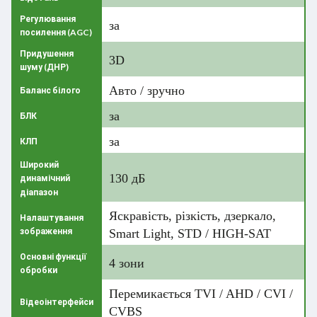
Регулювання
за
посилення (AGC)
Придушення
3D
шуму (ДНР)
Авто / зручно
Баланс білого
за
БЛК
за
КЛП
Широкий
130 дБ
динамічний
діапазон
Яскравість, різкість, дзеркало,
Налаштування
зображення
Smart Light, STD / HIGH-SAT
Основні функції
4 зони
обробки
Перемикається TVI / AHD / CVI /
Відеоінтерфейси
CVBS