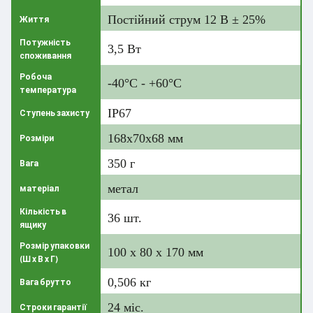
Постійний струм 12 В ± 25%
Життя
Потужність
3,5 Вт
споживання
Робоча
-40°C - +60°C
температура
IP67
Ступень захисту
168x70x68 мм
Розміри
350 г
Вага
метал
матеріал
Кількість в
36 шт.
ящику
Розмір упаковки
100 х 80 х 170 мм
(Ш х В х Г)
0,506 кг
Вага брутто
24 міс.
Строки гарантії