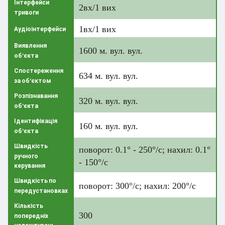
Інтерфейси
2вх/1 вих
тривоги
1вх/1 вих
Аудіоінтерфейси
Виявлення
1600 м. вул. вул.
об'єкта
Спостереження
634 м. вул. вул.
за об'єктом
Розпізнавання
320 м. вул. вул.
об'єкта
Ідентифікація
160 м. вул. вул.
об'єкта
Швидкість
поворот: 0.1° - 250°/с; нахил: 0.1°
ручного
- 150°/с
керування
Швидкість по
поворот: 300°/с; нахил: 200°/с
передустановках
Кількість
300
попередніх