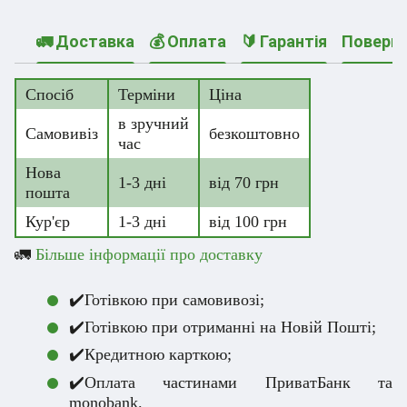
🚛 Доставка
💰 Оплата
🔰 Гарантія
Поверн
Спосіб
Терміни
Ціна
в зручний
Самовивіз
безкоштовно
час
Нова
1-3 дні
від 70 грн
пошта
Кур'єр
1-3 дні
від 100 грн
🚛
Більше інформації про доставку
✔️Готівкою при самовивозі;
✔️Готівкою при отриманні на Новій Пошті;
✔️Кредитною карткою;
✔️Оплата частинами ПриватБанк та
monobank.