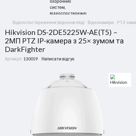
Відеоспостереження (відеонагляд)
Відеокамери
PTZ-кам
Hikvision DS-2DE5225W-AE(T5) –
2МП PTZ IP-камера з 25× зумом та
DarkFighter
Артикул:
130059
Написати відгук