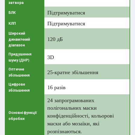
затвора
Підтримуватися
БЛК
Підтримуватися
КЛП
Широкий
120 дБ
динамічний
діапазон
Придушення
3D
шуму (ДНР)
Оптичне
25-кратне збільшення
збільшення
Цифрове
16 разів
збільшення
24 запрограмованих
полігональних маски
Основні функції
конфіденційності, кольорові
обробки
маски або мозаїки, які
розпізнаються.