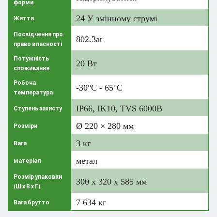
форми
24 У змінному струмі
Життя
Посвідчення про
802.3at
право власності
Потужність
20 Вт
споживання
Робоча
-30°C - 65°C
температура
IP66, IK10, TVS 6000В
Ступень захисту
Ø 220 × 280 мм
Розміри
3 кг
Вага
метал
матеріал
Розмір упаковки
300 х 320 х 585 мм
(Ш х В х Г)
7 634 кг
Вага брутто