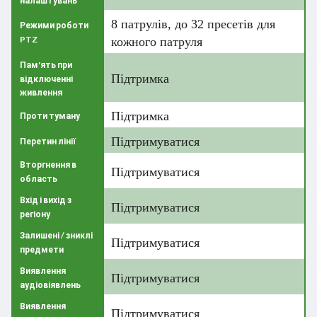
налаштувань
8 патрулів, до 32 пресетів для
Режими роботи
PTZ
кожного патруля
Пам'ять при
Підтримка
відключенні
живлення
Підтримка
Проти туману
Підтримуватися
Перетин лінії
Вторгнення в
Підтримуватися
область
Вхід і вихід з
Підтримуватися
регіону
Залишені / зниклі
Підтримуватися
предмети
Виявлення
Підтримуватися
аудіовіявлень
Виявлення
Підтримуватися