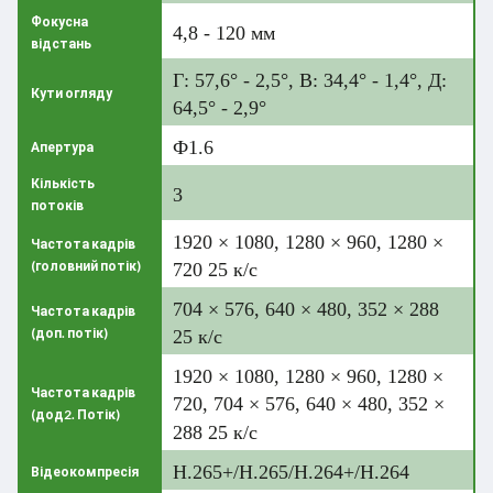
Фокусна
4,8 - 120 мм
відстань
Г: 57,6° - 2,5°, В: 34,4° - 1,4°, Д:
Кути огляду
64,5° - 2,9°
Ф1.6
Апертура
Кількість
3
потоків
1920 × 1080, 1280 × 960, 1280 ×
Частота кадрів
(головний потік)
720 25 к/с
704 × 576, 640 × 480, 352 × 288
Частота кадрів
(доп. потік)
25 к/с
1920 × 1080, 1280 × 960, 1280 ×
Частота кадрів
720, 704 × 576, 640 × 480, 352 ×
(дод2. Потік)
288 25 к/с
H.265+/H.265/H.264+/H.264
Відеокомпресія