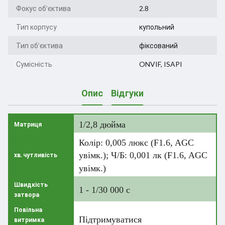
Фокус об’єктива
2.8
Тип корпусу
купольний
Тип об’єктива
фіксований
Сумісність
ONVIF, ISAPI
Опис
Відгуки
1/2,8 дюйма
Матриця
Колір: 0,005 люкс (F1.6, AGC
увімк.); Ч/Б: 0,001 лк (F1.6, AGC
хв. чутливість
увімк.)
Швидкість
1 - 1/30 000 c
затвора
Повільна
Підтримуватися
витримка