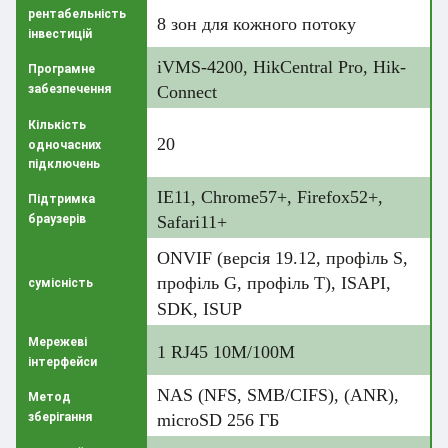
рентабельність
8 зон для кожного потоку
інвестицій
iVMS-4200, HikCentral Pro, Hik-
Програмне
забезпечення
Connect
Кількість
20
одночасних
підключень
IE11, Chrome57+, Firefox52+,
Підтримка
браузерів
Safari11+
ONVIF (версія 19.12, профіль S,
профіль G, профіль T), ISAPI,
сумісність
SDK, ISUP
Мережеві
1 RJ45 10M/100M
інтерфейси
NAS (NFS, SMB/CIFS), (ANR),
Метод
зберігання
microSD 256 ГБ