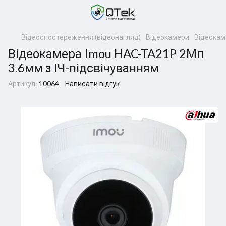
Відеоспостереження (відеонагляд)
Відеокамери
Відеокам
Відеокамера Imou HAC-TA21P 2Мп
3.6мм з ІЧ-підсвічуванням
Артикул:
10064
Написати відгук