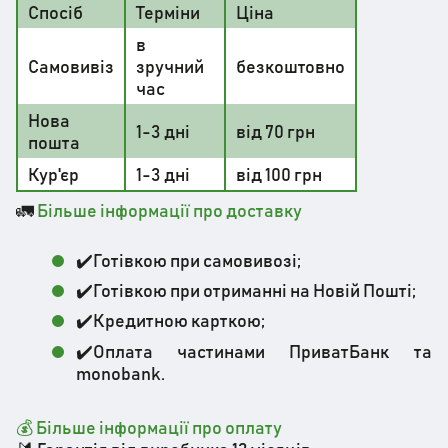
Спосіб
Терміни
Ціна
в
Самовивіз
зручний
безкоштовно
час
Нова
1-3 дні
від 70 грн
пошта
Кур'єр
1-3 дні
від 100 грн
🚛
Більше інформації про доставку
✔️Готівкою при самовивозі;
✔️Готівкою при отриманні на Новій Пошті;
✔️Кредитною карткою;
✔️Оплата частинами ПриватБанк та
monobank.
💰 Більше інформації про оплату