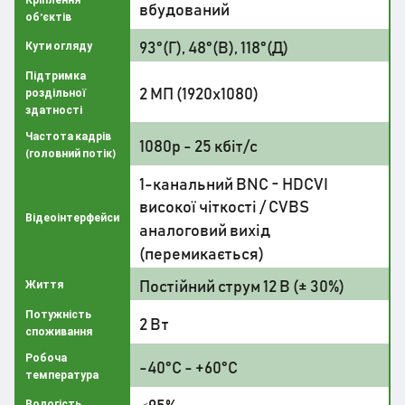
вбудований
об'єктів
93°(Г), 48°(В), 118°(Д)
Кути огляду
Підтримка
2 МП (1920x1080)
роздільної
здатності
Частота кадрів
1080p - 25 кбіт/с
(головний потік)
1-канальний BNC - HDCVI
високої чіткості / CVBS
Відеоінтерфейси
аналоговий вихід
(перемикається)
Постійний струм 12 В (± 30%)
Життя
Потужність
2 Вт
споживання
Робоча
-40°C - +60°C
температура
≤95%
Вологість