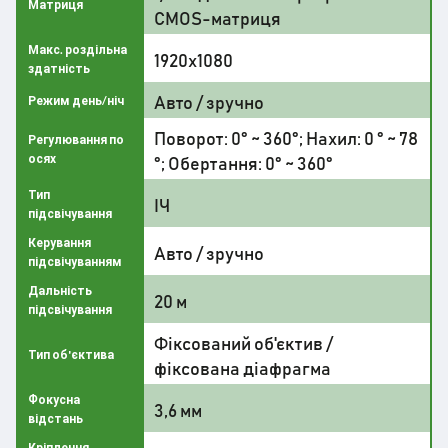
Матриця
CMOS-матриця
Макс. роздільна
1920x1080
здатність
Авто / зручно
Режим день/ніч
Поворот: 0° ~ 360°; Нахил: 0 ° ~ 78
Регулювання по
осях
°; Обертання: 0° ~ 360°
Тип
ІЧ
підсвічування
Керування
Авто / зручно
підсвічуванням
Дальність
20 м
підсвічування
Фіксований об'єктив /
Тип об'єктива
фіксована діафрагма
Фокусна
3,6 мм
відстань
Кріплення