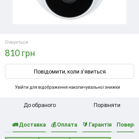
Очікується
810 грн
Повідомити, коли з'явиться
Увійти
для відображення накопичувальної знижки
%
До обраного
Порівняти
🚛 Доставка
💰 Оплата
🔰 Гарантія
Поверн