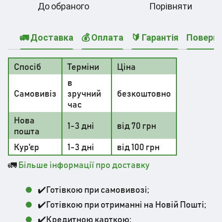
До обраного
Порівняти
🚛 Доставка
💰 Оплата
🔰 Гарантія
Поверн
Спосіб
Терміни
Ціна
в
Самовивіз
зручний
безкоштовно
час
Нова
1-3 дні
від 70 грн
пошта
Кур'єр
1-3 дні
від 100 грн
🚛
Більше інформації про доставку
✔️Готівкою при самовивозі;
✔️Готівкою при отриманні на Новій Пошті;
✔️Кредитною карткою;