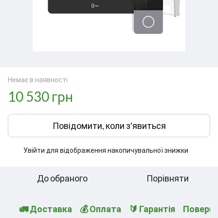
Немає в наявності
10 530 грн
Повідомити, коли з'явиться
Увійти
для відображення накопичувальної знижки
%
До обраного
Порівняти
🚛 Доставка
💰 Оплата
🔰 Гарантія
Поверн