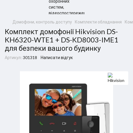
Домофони, контроль доступу
Комплекти обладнання
Ком
Комплект домофонії Hikvision DS-
KH6320-WTE1 + DS-KD8003-IME1
для безпеки вашого будинку
Артикул:
301318
Написати відгук