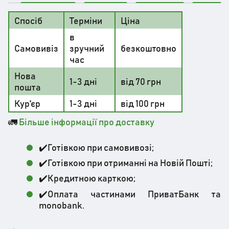
Спосіб
Терміни
Ціна
в
Самовивіз
зручний
безкоштовно
час
Нова
1-3 дні
від 70 грн
пошта
Кур'єр
1-3 дні
від 100 грн
🚛
Більше інформації про доставку
✔️Готівкою при самовивозі;
✔️Готівкою при отриманні на Новій Пошті;
✔️Кредитною карткою;
✔️Оплата частинами ПриватБанк та
monobank.