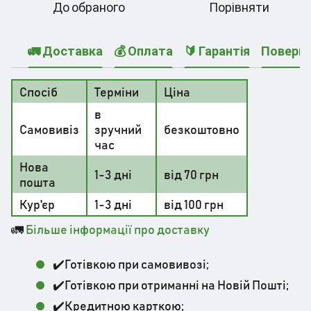
До обраного
Порівняти
🚛 Доставка
💰 Оплата
🔰 Гарантія
Поверн
Спосіб
Терміни
Ціна
в
Самовивіз
зручний
безкоштовно
час
Нова
1-3 дні
від 70 грн
пошта
Кур'єр
1-3 дні
від 100 грн
🚛
Більше інформації про доставку
✔️Готівкою при самовивозі;
✔️Готівкою при отриманні на Новій Пошті;
✔️Кредитною карткою;