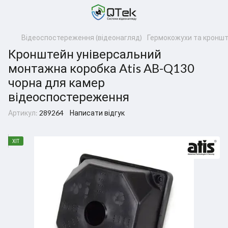
Відеоспостереження (відеонагляд)
Гермокожухи та кронш
Кронштейн універсальний
монтажна коробка Atis AB-Q130
чорна для камер
відеоспостереження
Артикул:
289264
Написати відгук
ХІТ