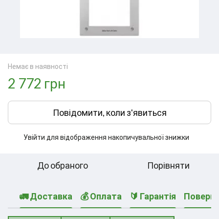
Немає в наявності
2 772 грн
Повідомити, коли з'явиться
Увійти
для відображення накопичувальної знижки
%
До обраного
Порівняти
🚛 Доставка
💰 Оплата
🔰 Гарантія
Поверн