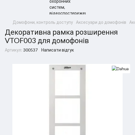
Домофони, контроль доступу
Аксесуари до домофонів
Ак
Декоративна рамка розширення
VTOF003 для домофонів
Артикул:
300537
Написати відгук