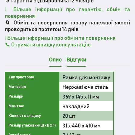
🔰 Гарантія від виробника 12 місяців
❕ Більше інформації про гарантію, обмін та
повернення
🔄 Обмін та повернення товару належної якості
проводиться протягом 14 днів
❕
Більше інформації про обмін та повернення
📞 Отримати швидку консультацію
Опис
Відгуки
Рамка для монтажу
Тип пристрою
Нержавіюча сталь
Матеріал
369 х 145 х 11 мм
Розміри
накладний
Монтаж
20 шт
Кількість в ящику
31 x 440 x 410 мм
Розмір упаковки (Ш х В х Г)
0.662 кг
Вага брутто