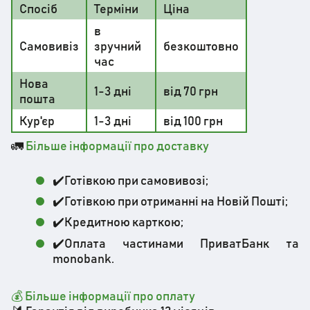
Спосіб
Терміни
Ціна
в
Самовивіз
зручний
безкоштовно
час
Нова
1-3 дні
від 70 грн
пошта
Кур'єр
1-3 дні
від 100 грн
🚛
Більше інформації про доставку
✔️Готівкою при самовивозі;
✔️Готівкою при отриманні на Новій Пошті;
✔️Кредитною карткою;
✔️Оплата частинами ПриватБанк та
monobank.
💰 Більше інформації про оплату