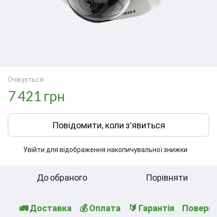
Очікується
7 421 грн
Повідомити, коли з'явиться
Увійти
для відображення накопичувальної знижки
%
До обраного
Порівняти
🚛 Доставка
💰 Оплата
🔰 Гарантія
Поверн