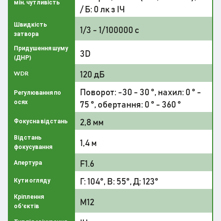
мін. чутливість
/ Б: 0 лк з ІЧ
Швидкість
1/3 - 1/100000 с
затвора
Придушення шуму
3D
(ДНР)
120 дБ
WDR
Поворот: -30 - 30 °, нахил: 0 ° -
Регулювання по
осях
75 °, обертання: 0 ° - 360 °
2,8 мм
Фокусна відстань
Відстань
1,4 м
фокусування
F1.6
Апертура
Г: 104°, В: 55°, Д: 123°
Кути огляду
Кріплення
M12
об'єктів