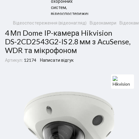
Відеоспостереження (відеонагляд)
Відеокамери
Відеокаме
4 Мп Dome IP‑камера Hikvision
DS‑2CD2543G2‑IS 2.8 мм з AcuSense,
WDR та мікрофоном
Артикул:
12174
Написати відгук