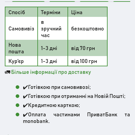
Спосіб
Терміни
Ціна
в
Самовивіз
зручний
безкоштовно
час
Нова
1-3 дні
від 70 грн
пошта
Кур'єр
1-3 дні
від 100 грн
🚛
Більше інформації про доставку
✔️Готівкою при самовивозі;
✔️Готівкою при отриманні на Новій Пошті;
✔️Кредитною карткою;
✔️Оплата частинами ПриватБанк та
monobank.