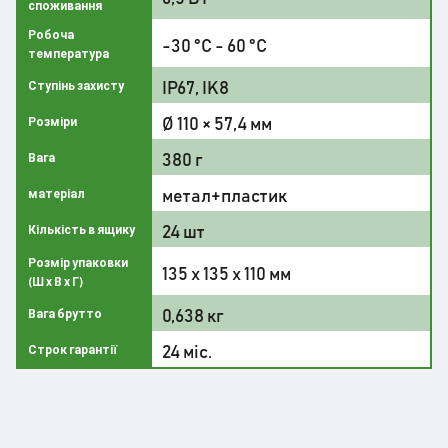
споживання
Робоча
-30 °C - 60 °C
температура
IP67, IK8
Ступінь захисту
Ø 110 × 57,4 мм
Розміри
380 г
Вага
метал+пластик
матеріал
24 шт
Кількість в ящику
Розмір упаковки
135 х 135 х 110 мм
(Ш х В х Г)
0,638 кг
Вага брутто
24 міс.
Строк гарантії