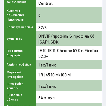
забезпечення
Central
Кількість
6
одночасних
підключень
32/3
Користувачі / рівні
ONVIF (профіль S, профіль G),
сумісність
ISAPI, SDK
IE 10, IE 11, Chrome 57.0+, Firefox
Підтримка
браузерів
52.0+
1 вх/1 вих
Аудіоінтерфейси
Мережеві
1 RJ45 10 M/100 M
інтерфейси
Інтерфейси
1 вх/1 вих
тривоги
Виявлення
64 м. вул
об'єкта