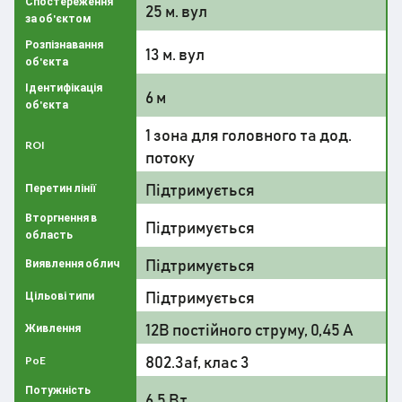
Спостереження
25 м. вул
за об'єктом
Розпізнавання
13 м. вул
об'єкта
Ідентифікація
6 м
об'єкта
1 зона для головного та дод.
ROI
потоку
Підтримується
Перетин лінії
Вторгнення в
Підтримується
область
Підтримується
Виявлення облич
Підтримується
Цільові типи
12В постійного струму, 0,45 А
Живлення
802.3af, клас 3
PoE
Потужність
6,5 Вт