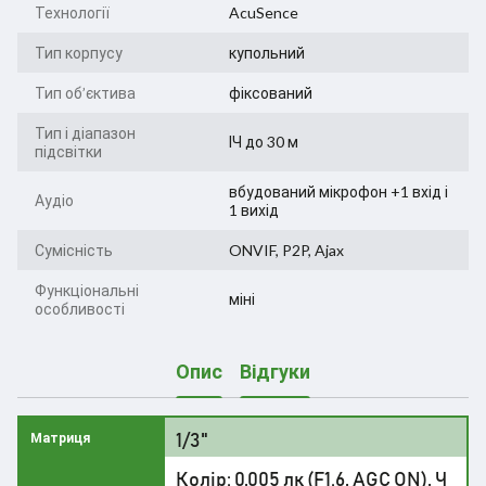
Технології
AcuSence
Тип корпусу
купольний
Тип об’єктива
фіксований
Тип і діапазон
ІЧ до 30 м
підсвітки
вбудований мікрофон +1 вхід і
Аудіо
1 вихід
Сумісність
ONVIF, P2P, Ajax
Функціональні
міні
особливості
Опис
Відгуки
1/3"
Матриця
Колір: 0,005 лк (F1.6, AGC ON), Ч