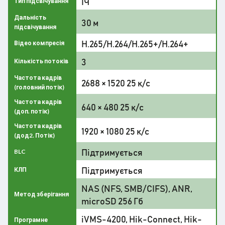
ІЧ
Тип підсвічування
Дальність
30 м
підсвічування
H.265/H.264/H.265+/H.264+
Відео компресія
3
Кількість потоків
Частота кадрів
2688 × 1520 25 к/с
(головний потік)
Частота кадрів
640 × 480 25 к/с
(доп. потік)
Частота кадрів
1920 × 1080 25 к/с
(дод2. Потік)
Підтримується
BLC
Підтримується
КЛП
NAS (NFS, SMB/CIFS), ANR,
Метод зберігання
microSD 256 Гб
iVMS-4200, Hik-Connect, Hik-
Програмне