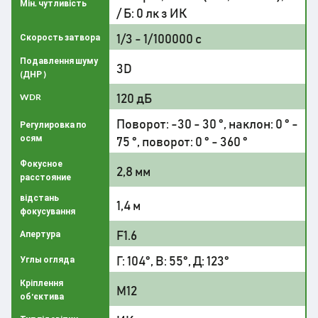
Мін. чутливість
/ Б: 0 лк з ИК
1/3 - 1/100000 с
Скорость затвора
Подавлення шуму
3D
(ДНР )
120 дБ
WDR
Поворот: -30 - 30 °, наклон: 0 ° -
Регулировка по
осям
75 °, поворот: 0 ° - 360 °
Фокусное
2,8 мм
расстояние
відстань
1,4 м
фокусування
F1.6
Апертура
Г: 104°, В: 55°, Д: 123°
Углы огляда
Кріплення
M12
об'єктива