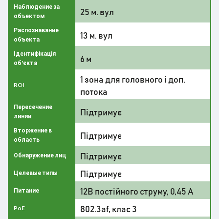
Наблюдение за
25 м. вул
объектом
Распознавание
13 м. вул
объекта
Ідентифікація
6 м
об'єкта
1 зона для головного і доп.
ROI
потока
Пересечение
Підтримує
линии
Вторжение в
Підтримує
область
Підтримує
Обнаружение лиц
Підтримує
Целевые типы
12В постійного струму, 0,45 А
Питание
802.3af, клас 3
PoE