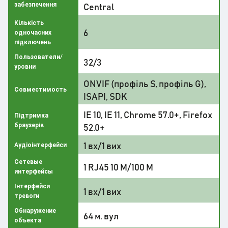
забезпечення
Central
Кількість
6
одночасних
підключень
Пользователи/
32/3
уровни
ONVIF (профіль S, профіль G),
Совместимость
ISAPI, SDK
IE 10, IE 11, Chrome 57.0+, Firefox
Підтримка
браузерів
52.0+
1 вх/1 вих
Аудіоінтерфейси
Сетевые
1 RJ45 10 M/100 M
интерфейсы
Інтерфейси
1 вх/1 вих
тревоги
Обнаружение
64 м. вул
объекта