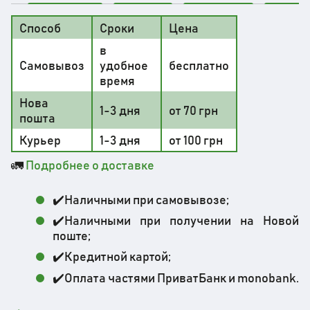
Способ
Сроки
Цена
в
Самовывоз
удобное
бесплатно
время
Нова
1-3 дня
от 70 грн
пошта
Курьер
1-3 дня
от 100 грн
🚛
Подробнее о доставке
✔️Наличными при самовывозе;
✔️Наличными при получении на Новой
поште;
✔️Кредитной картой;
✔️Оплата частями ПриватБанк и monobank.