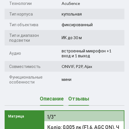
Технологии
AcuSence
Тип корпуса
купольная
Тип объектива
фиксированный
Тип и диапазон
ИК до 30 м
подсветки
встроенный микрофон +1
Аудио
вход и 1 выход
Совместимость
ONVIF, P2P, Ajax
Функциональные
мини
особенности
Описание
Отзывы
1/3"
Матрица
Колір: 0,005 лк (F1.6, AGC ON), Ч