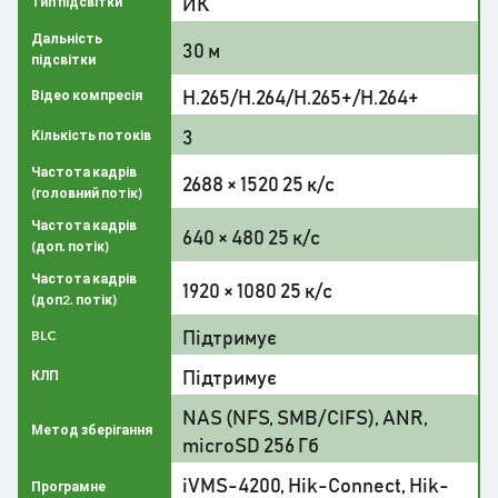
ИК
Тип підсвітки
Дальність
30 м
підсвітки
H.265/H.264/H.265+/H.264+
Відео компресія
3
Кількість потоків
Частота кадрів
2688 × 1520 25 к/с
(головний потік)
Частота кадрів
640 × 480 25 к/с
(доп. потік)
Частота кадрів
1920 × 1080 25 к/с
(доп2. потік)
Підтримує
BLC
Підтримує
КЛП
NAS (NFS, SMB/CIFS), ANR,
Метод зберігання
microSD 256 Гб
iVMS-4200, Hik-Connect, Hik-
Програмне