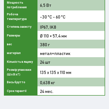
Мощность
6,5 Вт
потребления
Робоча
-30 °C - 60 °C
температура
IP67, IK8
Степень захисту
Ø 110 × 57,4 мм
Размеры
380 г
вес
метал+пластик
матеріал
24 шт
Кількість в ящику
Розмір упаковки
135 х 135 х 110 мм
(Ш х В х Г)
0,638 кг
Весь брутто
24 мес.
Срок гарантії