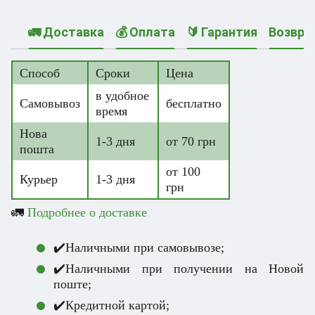
🚛 Доставка
💰 Оплата
🔰 Гарантия
Возвра
Способ
Сроки
Цена
в удобное
Самовывоз
бесплатно
время
Нова
1-3 дня
от 70 грн
пошта
от 100
Курьер
1-3 дня
грн
🚛
Подробнее о доставке
✔️Наличными при самовывозе;
✔️Наличными при получении на Новой
поште;
✔️Кредитной картой;