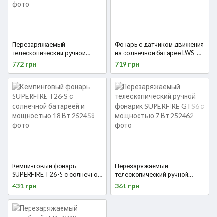
Перезаряжаемый
Фонарь с датчиком движения
телескопический ручной
на солнечной батарее LWS-
фонарик SUPERFIRE L16-X с
2W2.2Pir
772 грн
719 грн
мощностью 7 Вт
Кемпинговый фонарь
Перезаряжаемый
SUPERFIRE T26-S с солнечной
телескопический ручной
батареей и мощностью 18 Вт
фонарик SUPERFIRE GTS6 с
431 грн
361 грн
мощностью 7 Вт