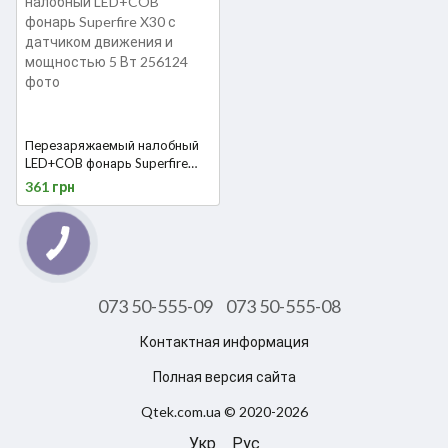
Перезаряжаемый налобный
LED+COB фонарь Superfire
X30 с датчиком движения и
361 грн
мощностью 5 Вт
073 50-555-09
073 50-555-08
Контактная информация
Полная версия сайта
Qtek.com.ua © 2020-2026
Укр
Рус