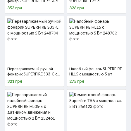
фонарь SUPERFIRE HL75-A с
SUPERFIRE T25 с
датчиком движения и
перезарядкой и мощностью 7
353 грн
326 грн
мощностью 2 Вт
Вт
Перезаряжаемый ручной
Налобный фонарь SUPERFIRE
фонарик SUPERFIRE S33-C с
HL15 с мощностью 5 Вт
мощностью 5 Вт
321 грн
275 грн