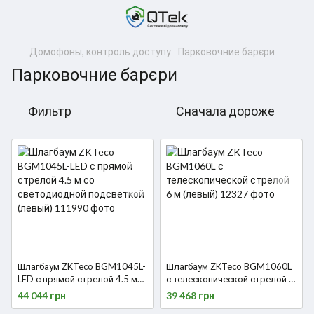
Домофоны, контроль доступу
Парковочние барєри
Парковочние барєри
Фильтр
Сначала дороже
Шлагбаум ZKTeco BGM1045L-
Шлагбаум ZKTeco BGM1060L
LED с прямой стрелой 4.5 м
с телескопической стрелой 6
со светодиодной подсветкой
м (левый)
44 044 грн
39 468 грн
(левый)