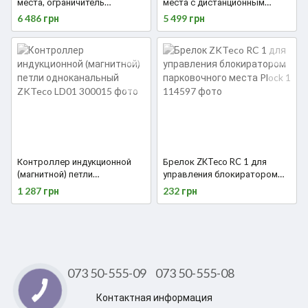
места, ограничитель
места с дистанционным
парковки, барьер
управлением и солнечной
6 486 грн
5 499 грн
парковочный,
панелью Covi Security PL-
автоматический барьер
922S(R)
ZKTeco Plock 1 с
дистанционным управлением
Контроллер индукционной
Брелок ZKTeco RC 1 для
(магнитной) петли
управления блокиратором
одноканальный ZKTeco LD01
парковочного места Plock 1
1 287 грн
232 грн
073 50-555-09
073 50-555-08
Контактная информация