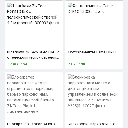
Шлагбаум ZKTeco BGM1045R
Фотоэлементы Came DIR10
с телескопической стрелой
4.5 м (правый)
39 468 грн
2 071 грн
Блокиратор парковочного
Блокировка парковочного