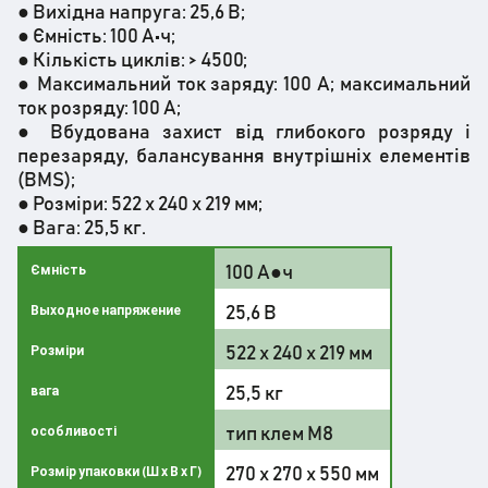
● Вихідна напруга: 25,6 В;
● Ємність: 100 А•ч;
● Кількість циклів: > 4500;
● Максимальний ток заряду: 100 ​​А; максимальний
ток розряду: 100 А;
● Вбудована захист від глибокого розряду і
перезаряду, балансування внутрішніх елементів
(BMS);
● Розміри: 522 х 240 х 219 мм;
● Вага: 25,5 кг.
100 А●ч
Ємність
25,6 В
Выходное напряжение
522 х 240 х 219 мм
Розміри
25,5 кг
вага
тип клем M8
особливості
270 х 270 х 550 мм
Розмір упаковки (Ш х В х Г)