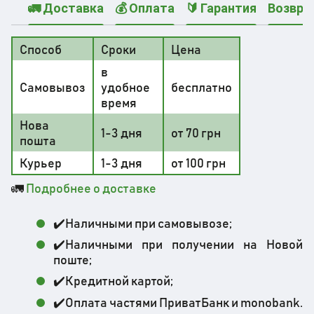
🚛 Доставка
💰 Оплата
🔰 Гарантия
Возвра
Способ
Сроки
Цена
в
Самовывоз
удобное
бесплатно
время
Нова
1-3 дня
от 70 грн
пошта
Курьер
1-3 дня
от 100 грн
🚛
Подробнее о доставке
✔️Наличными при самовывозе;
✔️Наличными при получении на Новой
поште;
✔️Кредитной картой;
✔️Оплата частями ПриватБанк и monobank.