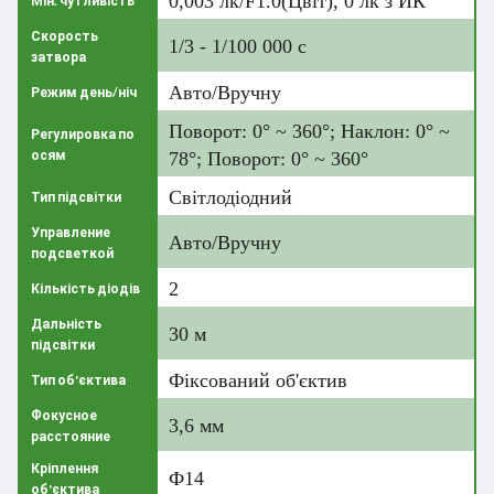
0,003 лк/F1.0(Цвіт), 0 лк з ИК
Мін. чутливість
Скорость
1/3 - 1/100 000 с
затвора
Авто/Вручну
Режим день/ніч
Поворот: 0° ~ 360°; Наклон: 0° ~
Регулировка по
осям
78°; Поворот: 0° ~ 360°
Світлодіодний
Тип підсвітки
Управление
Авто/Вручну
подсветкой
2
Кількість діодів
Дальність
30 м
підсвітки
Фіксований об'єктив
Тип об'єктива
Фокусное
3,6 мм
расстояние
Кріплення
Ф14
об'єктива