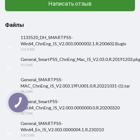
Написать отзыв
Файлы
1133520_DH_SMARTPSS-
Win64_ChnEng_IS_V2.003.0000002.1.R.200602.Bugix
ZIP
131.4 МБ
General_SmartPSS_ChnEng_Mac_IS_V2.03.0.R.20191203.pk
92.5 МБ
ZIP
General_SMARTPSS-
MAC_ChnEng_IS_V2.003.19FU001.0.R.20221031-(1).tar
GZ
94.3 МБ
General_SmartPSS-
Mac64_ChnEng_IS_V2.003.0000000.0.R.20200320
ZIP
92.5 МБ
General_SMARTPSS-
Win64_En_IS_V2.003.0000004.1.R.230310
ZIP
100.5 МБ