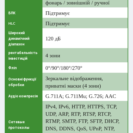
фонарь / зовнішній / ручної
Підтримує
БЛК
Підтримує
HLC
Широкий
120 дБ
динамічний
діапазон
рентабельність
4 зони
інвестицій
0°/90°/180°/270°
Фліп
Зеркальне відображення,
Основні функції
обробки
приватні маски (4 зони)
G.711A; G.711Mu; G.726; AAC
Аудіо компресія
IPv4, IPv6, HTTP, HTTPS, TCP,
UDP, ARP, RTP, RTSP, RTCP,
RTMP, SMTP, FTP, SFTP, DHCP,
Сетевые
протоколы
DNS, DDNS, QoS, UPnP, NTP,