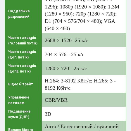
1296); 1080p (1920 × 1080); 1,3M
Поддержка
(1280 × 960); 720p (1280 × 720);
разрешений
D1 (704 × 576/704 × 480); VGA
(640 × 480)
Частота кадрів
2688 × 1520- 25 к/с
(головний потік)
Частота кадрів
704 × 576 - 25 к/с
(доп. потік)
Частота кадрів
1280 × 720 - 25 к/с
(доп2. потік)
H.264: 3-8192 Кбіт/с; H.265: 3 -
Відео бітрейт
8192 Кбіт/с
Управление
CBR/VBR
потоком
Подавление
3D
шума (ДНР )
Авто / Естественный / вуличний
Баланс білого