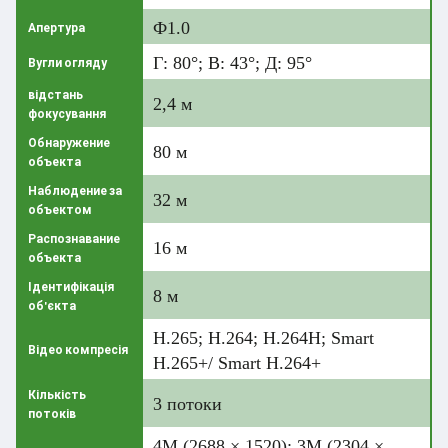
Ф1.0
Апертура
Г: 80°; В: 43°; Д: 95°
Вугли огляду
відстань
2,4 м
фокусування
Обнаружение
80 м
объекта
Наблюдение за
32 м
объектом
Распознавание
16 м
объекта
Ідентифікація
8 м
об'єкта
H.265; H.264; H.264H; Smart
Відео компресія
H.265+/ Smart H.264+
Кількість
3 потоки
потоків
4M (2688 × 1520); 3M (2304 ×