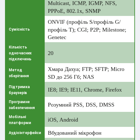
Multicast, ICMP, IGMP, NFS,
PPPoE, 802.1x, SNMP
ONVIF (профіль S/профіль G/
профіль T); CGI; P2P; Milestone;
Сумісність
Genetec
Кількість
20
одночасних
підключень
Хмара Дахуа; FTP; SFTP; Micro
Метод
зберігання
SD до 256 Гб; NAS
Підтримка
IE8; IE9; IE11, Chrome, Firefox
браузерів
Програмне
Розумний PSS, DSS, DMSS
забезпечення
Мобільні
iOS, Android
платформи
Вбудований мікрофон
Аудіоінтерфейси