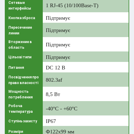
Сетевые
1 RJ-45 (10/100Base-T)
интерфейсы
Підтримує
Кнопка зброса
Пересечение
Підтримує
линии
Вторжение в
Підтримує
область
Підтримує
Цільові типи
DC 12 В
Питання
Посвідчення про
802.3af
право власності
Мощность
8,5 Вт
потребления
Робоча
-40°C - +60°C
температура
IP67
Ступінь захисту
Ф122х99 мм
Розміри