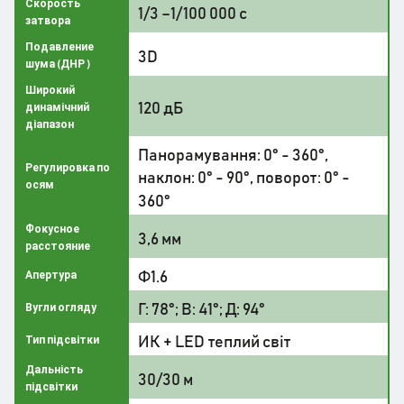
Скорость
1/3 –1/100 000 с
затвора
Подавление
3D
шума (ДНР )
Широкий
120 дБ
динамічний
діапазон
Панорамування: 0° - 360°,
Регулировка по
наклон: 0° - 90°, поворот: 0° -
осям
360°
Фокусное
3,6 мм
расстояние
Ф1.6
Апертура
Г: 78°; В: 41°; Д: 94°
Вугли огляду
ИК + LED теплий світ
Тип підсвітки
Дальність
30/30 м
підсвітки