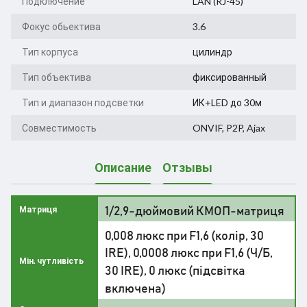
Подключение
LAN (RJ-45)
Фокус обьектива
3.6
Тип корпуса
цилиндр
Тип объектива
фиксированный
Тип и диапазон подсветки
ИК+LED до 30м
Совместимость
ONVIF, P2P, Ajax
Описание
Отзывы
1/2,9-дюймовий КМОП-матриця
Матриця
0,008 люкс при F1,6 (колір, 30
IRE), 0,0008 люкс при F1,6 (Ч/Б,
Мін. чутливість
30 IRE), 0 люкс (підсвітка
включена)