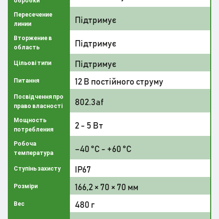
обробки
Пересечение
Підтримує
линии
Вторжение в
Підтримує
область
Підтримує
Цільові типи
12 В постійного струму
Питання
Посвідчення про
802.3af
право власності
Мощность
2 - 5 Вт
потребления
Робоча
–40 °C - +60 °C
температура
IP67
Ступінь захисту
166,2 × 70 × 70 мм
Розміри
480 г
Вес