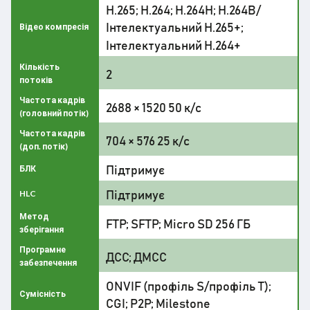
H.265; H.264; H.264H; H.264B/
Інтелектуальний H.265+;
Відео компресія
Інтелектуальний H.264+
Кількість
2
потоків
Частота кадрів
2688 × 1520 50 к/с
(головний потік)
Частота кадрів
704 × 576 25 к/с
(доп. потік)
Підтримує
БЛК
Підтримує
HLC
Метод
FTP; SFTP; Micro SD 256 ГБ
зберігання
Програмне
ДСС; ДМСС
забезпечення
ONVIF (профіль S/профіль T);
Сумісність
CGI; P2P; Milestone