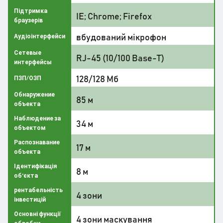
Підтримка
IE; Chrome; Firefox
браузерів
вбудований мікрофон
Аудіоінтерфейси
Сетевые
RJ-45 (10/100 Base-T)
интерфейсы
128/128 Мб
ПЗП/ОЗП
Обнаружение
85 м
объекта
Наблюдение за
34 м
объектом
Распознавание
17 м
объекта
Ідентифікація
8 м
об'єкта
рентабельність
4 зони
інвестицій
Основні функції
4 зони маскування