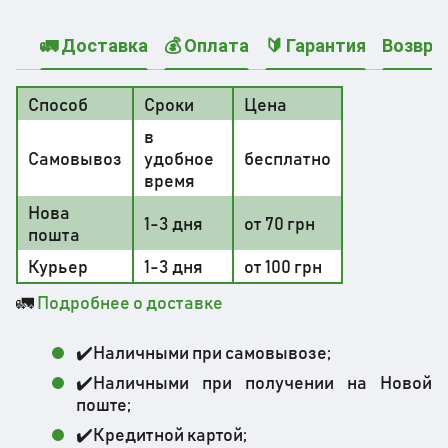
🚛 Доставка
💰 Оплата
🔰 Гарантия
Возвра
Способ
Сроки
Цена
в
Самовывоз
удобное
бесплатно
время
Нова
1-3 дня
от 70 грн
пошта
Курьер
1-3 дня
от 100 грн
🚛
Подробнее о доставке
✔️Наличными при самовывозе;
✔️Наличными при получении на Новой
поште;
✔️Кредитной картой;