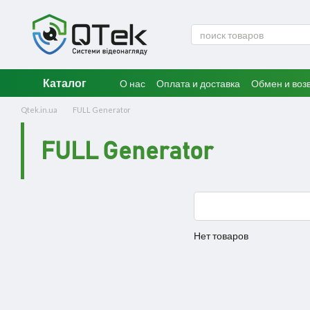
Перейти к основному контенту
Каталог
О нас
Оплата и доставка
Обмен и воз
Qtek.in.ua
FULL Generator
FULL Generator
Нет товаров