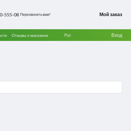
Мой заказ
50-555-08
Перезвонить вам?
Вход
Рус
ости
Отзывы о магазине