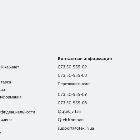
Контактная информация
ый кабинет
073 50-555-09
073 50-555-08
ставка
Перезвонить вам?
врат
073 50-555-09
информация
073 50-555-08
@qtek_vitalii
нфиденциальности
газине
Qtek Kompani
support@qtek.in.ua
х