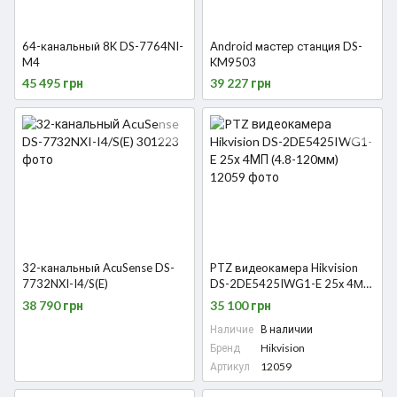
64-канальный 8K DS-7764NI-
Android мастер станция DS-
M4
KM9503
45 495 грн
39 227 грн
32-канальный AcuSense DS-
PTZ видеокамера Hikvision
7732NXI-I4/S(E)
DS-2DE5425IWG1-E 25х 4МП
(4.8-120мм)
38 790 грн
35 100 грн
Наличие
В наличии
Бренд
Hikvision
Артикул
12059