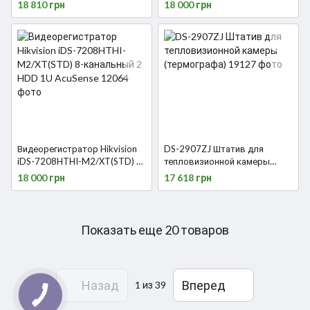
двухспектральная камера
18 810 грн
18 000 грн
Видеорегистратор Hikvision
DS-2907ZJ Штатив для
iDS-7208HTHI-M2/XT(STD) 8-
тепловизионной камеры
канальный 2 HDD 1U
(термографа)
18 000 грн
17 618 грн
AcuSense
Показать еще 20 товаров
Назад
Вперед
1
из 39