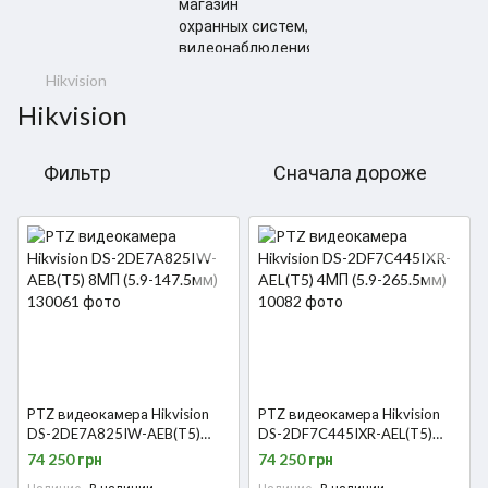
Hikvision
Hikvision
Фильтр
Сначала дороже
PTZ видеокамера Hikvision
PTZ видеокамера Hikvision
DS-2DE7A825IW-AEB(T5)
DS-2DF7C445IXR-AEL(T5)
8МП (5.9-147.5мм)
4МП (5.9-265.5мм)
74 250 грн
74 250 грн