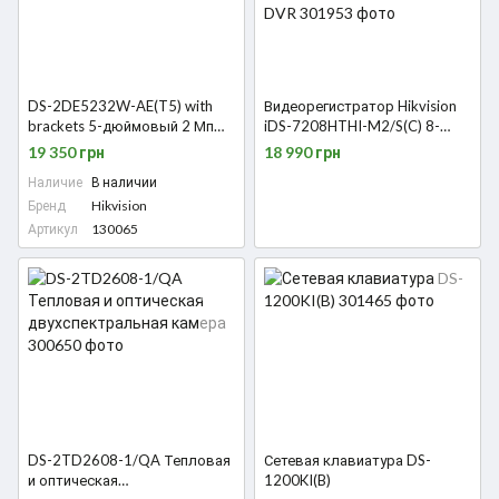
DS-2DE5232W-AE(T5) with
Видеорегистратор Hikvision
brackets 5-дюймовый 2 Мп
iDS-7208HTHI-M2/S(C) 8-
32X на базе DarkFighter
канальный 5 MP 1U H.265
19 350 грн
18 990 грн
AcuSense TURBO DVR
Наличие
В наличии
Бренд
Hikvision
Артикул
130065
DS-2TD2608-1/QA Тепловая
Сетевая клавиатура DS-
и оптическая
1200KI(B)