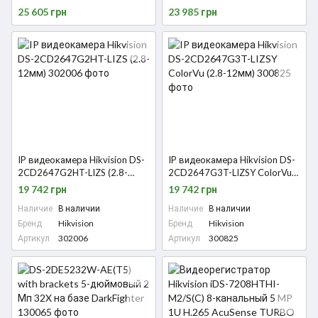
канальный 1080p 1U
канальный 1.5U AcuSense 4K
25 605 грн
23 985 грн
AcuSense
IP видеокамера Hikvision DS-
IP видеокамера Hikvision DS-
2CD2647G2HT-LIZS (2.8-
2CD2647G3T-LIZSY ColorVu
12мм)
(2.8-12мм)
19 742 грн
19 742 грн
Наличие
В наличии
Наличие
В наличии
Бренд
Hikvision
Бренд
Hikvision
Артикул
302006
Артикул
300825