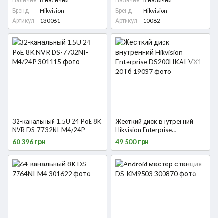
Наличие
В наличии
Наличие
В наличии
Бренд
Hikvision
Бренд
Hikvision
Артикул
130061
Артикул
10082
32-канальный 1.5U 24 PoE 8K
Жесткий диск внутренний
NVR DS-7732NI-M4/24P
Hikvision Enterprise
DS200HKAI-VX1 20Тб
60 396 грн
49 500 грн