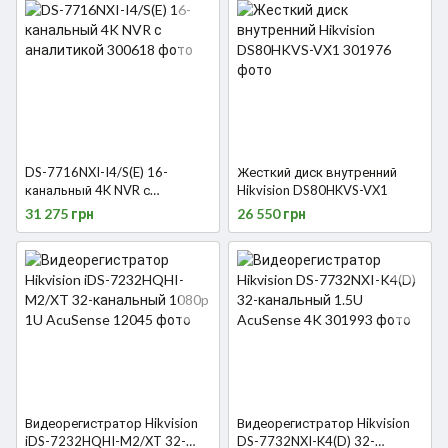
DS-7716NXI-I4/S(E) 16-
Жесткий диск внутренний
канальный 4K NVR с
Hikvision DS80HKVS-VX1
аналитикой
31 275 грн
26 550 грн
Видеорегистратор Hikvision
Видеорегистратор Hikvision
iDS-7232HQHI-M2/XT 32-
DS-7732NXI-K4(D) 32-