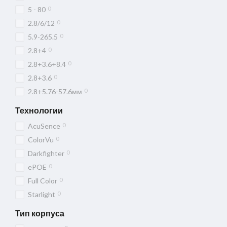
0
5 - 80
0
2.8/6/12
0
5.9-265.5
0
2.8+4
0
2.8+3.6+8.4
0
2.8+3.6
0
2.8+5.76-57.6мм
Технологии
0
AcuSence
0
ColorVu
0
Darkfighter
0
ePOE
0
Full Color
0
Starlight
Тип корпуса