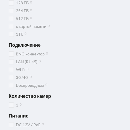
0
128 ГБ
0
256 ГБ
0
512 ГБ
0
с картой памяти
0
1Тб
Подключение
0
BNC-коннектор
0
LAN (RJ-45)
0
Wi-Fi
0
3G/4G
0
Беспроводные
Количество камер
0
1
Питание
0
DC 12V / PoE