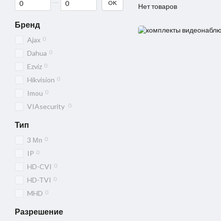
OK
Нет товаров
Бренд
0
Ajax
0
Dahua
0
Ezviz
0
Hikvision
0
Imou
0
VIAsecurity
Тип
0
3 Мп
0
IP
0
HD-CVI
0
HD-TVI
0
MHD
Разрешение