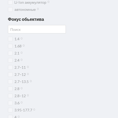
0
Li-Ion аккумулятор
0
автономные
Фокус обьектива
0
1.4
0
1.68
0
2.1
0
2.4
0
2.7–11
0
2.7–12
0
2.7–13.5
0
2.8
0
2.8–12
0
3.6
0
3.95-177.7
0
4