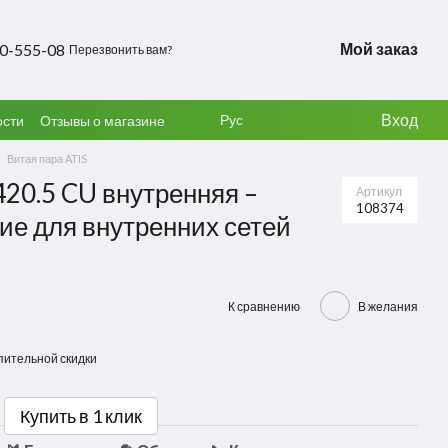
Мой заказ
50-555-08
Перезвонить вам?
Вход
Рус
ости
Отзывы о магазине
Витая пара ATIS
420.5 CU внутренняя –
Артикул
108374
е для внутренних сетей
К сравнению
В желания
пительной скидки
Купить в 1 клик