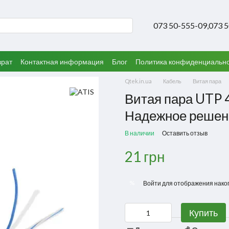
073 50-555-09,
073 
врат
Контактная информация
Блог
Политика конфиденциальн
Qtek.in.ua
Кабель
Витая пара
Витая пара UTP 
Надежное решени
В наличии
Оставить отзыв
21 грн
%
Войти
для отображения нако
Купить