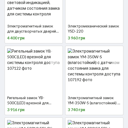
Электромагнитный замок
Электромеханический замок
для двустворчатых дверей
YSD-220
YM-280NTD(LED) с таймером
4 400 грн
3 960 грн
задержки, световой
индикацией, датчиком
состояния замка для
системы контроля доступа
Ригельный замок YB-
Электромагнитный замок
500C(LED) врезной для
YM-350W-S (влагостойкий) с
системы контроля доступа
датчиком состояния замка
3 916 грн
3 740 грн
для системы контроля
доступа