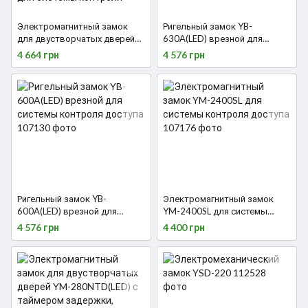
Электромагнитный замок
Ригельный замок YB-
для двустворчатых дверей
630A(LED) врезной для
Yli Electronic YM-280ND(LED)-
системы контроля доступа
4 664 грн
4 576 грн
DS со световой индикацией,
датчиком состояния замка и
дверей для системы
контроля доступа
Ригельный замок YB-
Электромагнитный замок
600A(LED) врезной для
YM-2400SL для системы
системы контроля доступа
контроля доступа
4 576 грн
4 400 грн