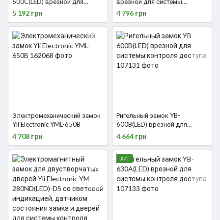
600C(LED) врезной для
врезной для системы
системы контроля доступа
контроля доступа
5 192 грн
4 796 грн
Электромеханический замок
Ригельный замок YB-
Yli Electronic YML-650B
600B(LED) врезной для
системы контроля доступа
4 708 грн
4 664 грн
ХИТ