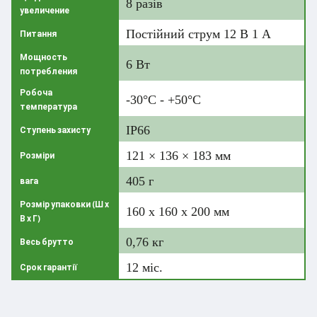
8 разів
увеличение
Постійний струм 12 В 1 А
Питання
Мощность
6 Вт
потребления
Робоча
-30°C - +50°C
температура
IP66
Ступень захисту
121 × 136 × 183 мм
Розміри
405 г
вага
Розмір упаковки (Ш х
160 х 160 х 200 мм
В х Г)
0,76 кг
Весь брутто
12 міс.
Срок гарантії