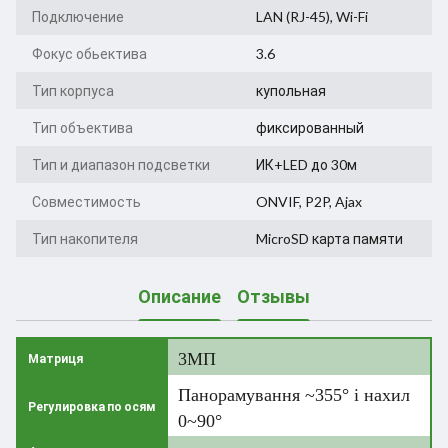
Подключение
LAN (RJ-45)
,
Wi-Fi
Фокус обьектива
3.6
Тип корпуса
купольная
Тип объектива
фиксированный
Тип и диапазон подсветки
ИК+LED до 30м
Совместимость
ONVIF, P2P, Ajax
Тип накопителя
MicroSD карта памяти
Описание
Отзывы
3МП
Матриця
Панорамування ~355° і нахил
Регулировка по осям
0~90°