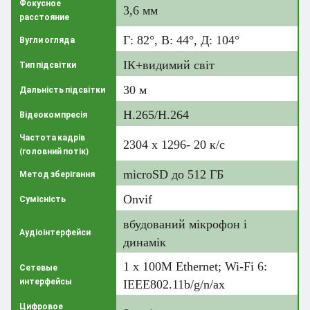
Фокусное
3,6 мм
расстояние
Г: 82°, В: 44°, Д: 104°
Вугли огляда
ІК+видимий світ
Тип підсвітки
30 м
Дальність підсвітки
H.265/H.264
Відеокомпресія
Частота кадрів
2304 x 1296- 20 к/с
(головний потік)
microSD до 512 ГБ
Метод зберігання
Onvif
Сумісність
вбудований мікрофон і
Аудіоінтерфейси
динамік
1 х 100М Ethernet; Wi-Fi 6:
Сетевые
интерфейсы
IEEE802.11b/g/n/ax
Цифровое