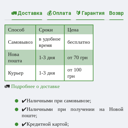
🚛 Доставка
💰 Оплата
🔰 Гарантия
Возвра
Способ
Сроки
Цена
в удобное
Самовывоз
бесплатно
время
Нова
1-3 дня
от 70 грн
пошта
от 100
Курьер
1-3 дня
грн
🚛
Подробнее о доставке
✔️Наличными при самовывозе;
✔️Наличными при получении на Новой
поште;
✔️Кредитной картой;