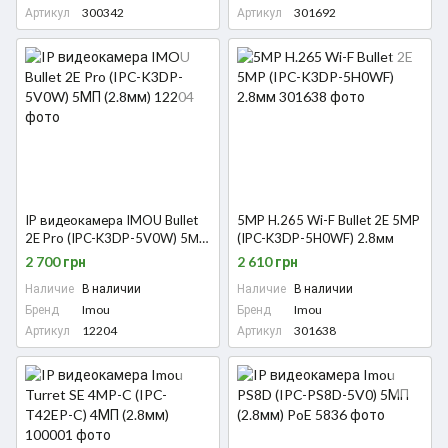
Артикул
300342
Артикул
301692
IP видеокамера IMOU Bullet
5MP H.265 Wi-F Bullet 2E 5MP
2E Pro (IPC-K3DP-5V0W) 5МП
(IPC-K3DP-5H0WF) 2.8мм
(2.8мм)
2 700 грн
2 610 грн
Наличие
В наличии
Наличие
В наличии
Бренд
Imou
Бренд
Imou
Артикул
12204
Артикул
301638