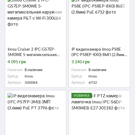
Imou Cruiser 2 IPC-GS7EP-
IP видеокамера Imou PS8E
5M0WE 5-мегапиксельная
(IPC-PS8EP-8X0) 8МП (2.8мм)
наружная камера P&T с Wi-Fi
PoE
4 095 грн
3 240 грн
Наличие
В наличии
Наличие
В наличии
Бренд
Imou
Бренд
Imou
Артикул
300084
Артикул
6732
НОВИНКА