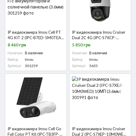
IP видеокамера Imou Cell PT
IP видеокамера Imou Cruiser
4G KIT 2 (IPC-B7ED-5M0TEA-
Dual 2C 4G (IPC-S7XCP-
EU/FSP14) 5МП Wi-Fi с
6M1TED-EU) 3+3МП (3.6мм)
8 460 грн
5 850 грн
аккумулятором и солнечной
Наличие
В наличии
Наличие
В наличии
панелью (3.6мм)
Бренд
Imou
Бренд
Imou
Артикул
301259
Артикул
5635
IP видеокамера Imou Cell Go
IP видеокамера Imou Cruiser
Full Color PT Kit (IPC-TB3FP-
Dual 2 (IPC-S7XEP-10M0WED)