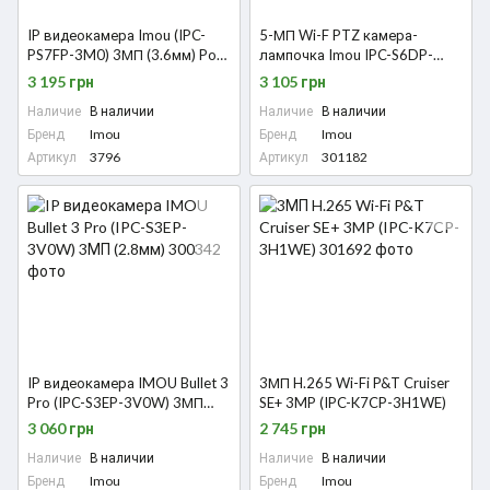
IP видеокамера Imou (IPC-
5-МП Wi-F PTZ камера-
PS7FP-3M0) 3МП (3.6мм) PoE
лампочка Imou IPC-S6DP-
PT
5M0WEB-E27
3 195 грн
3 105 грн
Наличие
В наличии
Наличие
В наличии
Бренд
Imou
Бренд
Imou
Артикул
3796
Артикул
301182
IP видеокамера IMOU Bullet 3
3МП H.265 Wi-Fi P&T Cruiser
Pro (IPC-S3EP-3V0W) 3МП
SE+ 3MP (IPC-K7CP-3H1WE)
(2.8мм)
3 060 грн
2 745 грн
Наличие
В наличии
Наличие
В наличии
Бренд
Imou
Бренд
Imou