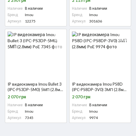
2 250 грн
2 115 грн
Наличие
В наличии
Наличие
В наличии
Бренд
Imou
Бренд
Imou
Артикул
12275
Артикул
301636
IP видеокамера Imou Bullet 3
IP видеокамера Imou PS8D
(IPC-PS3DP-5M0) 5МП (2.8мм)
(IPC-PS8DP-3V0) 3МП (2.8мм)
PoE
PoE
2 070 грн
2 070 грн
Наличие
В наличии
Наличие
В наличии
Бренд
Imou
Бренд
Imou
Артикул
7345
Артикул
9974