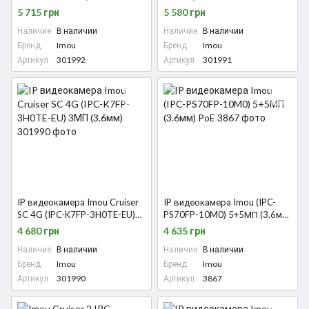
3T0WE/FSP12-TYPEC) 3МП
10МП (3.6мм)
5 715 грн
5 580 грн
Wi-Fi с аккумулятором и
Наличие
В наличии
Наличие
В наличии
солнечной панелью (2.8мм)
Бренд
Imou
Бренд
Imou
Артикул
301992
Артикул
301991
IP видеокамера Imou Cruiser
IP видеокамера Imou (IPC-
SC 4G (IPC-K7FP-3H0TE-EU)
PS70FP-10M0) 5+5МП (3.6мм)
3МП (3.6мм)
PoE
4 680 грн
4 635 грн
Наличие
В наличии
Наличие
В наличии
Бренд
Imou
Бренд
Imou
Артикул
301990
Артикул
3867