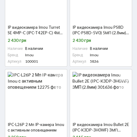
IP видеокамера Imou Turret
IP видеокамера Imou PS8D
SE 4MP-C (IPC-T42EP-C) 4МП
(IPC-PS8D-5V0) 5МП (2.8мм)
(2.8мм)
PoE
2 430 грн
2 430 грн
Наличие
В наличии
Наличие
В наличии
Бренд
Imou
Бренд
Imou
Артикул
100001
Артикул
5836
IPC-L26P 2 Мп IP-камера Imou
IP видеокамера Imou Bullet 2E
с активным оповещением
(IPC-K3DP-3H0WF) 3МП
(2.8мм)