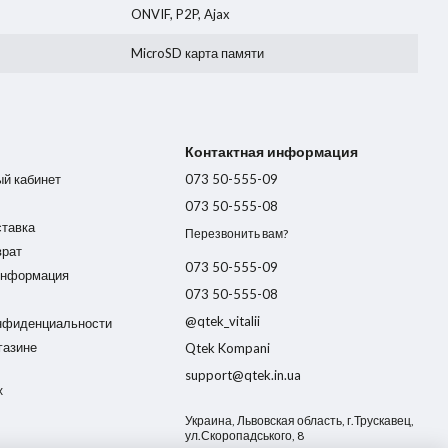
ONVIF, P2P, Ajax
MicroSD карта памяти
Контактная информация
ый кабинет
073 50-555-09
073 50-555-08
ставка
Перезвонить вам?
врат
073 50-555-09
информация
073 50-555-08
@qtek_vitalii
нфиденциальности
газине
Qtek Kompani
support@qtek.in.ua
х
Украина, Львовская область, г.Трускавец,
ул.Скоропадського, 8