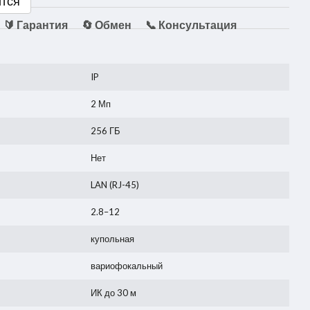
ится
🔰 Гарантия
🔄 Обмен
📞 Консультация
IP
2 Мп
256 ГБ
Нет
LAN (RJ-45)
2.8–12
купольная
вариофокальный
ИК до 30 м