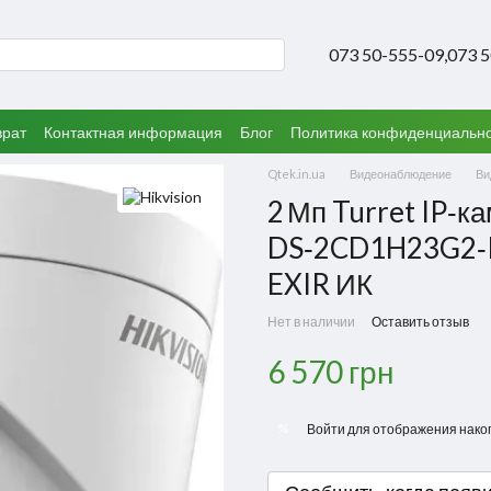
073 50-555-09,
073 
врат
Контактная информация
Блог
Политика конфиденциальн
Qtek.in.ua
Видеонаблюдение
Ви
2 Мп Turret IP‑ка
DS‑2CD1H23G2‑IZ(
EXIR ИК
Нет в наличии
Оставить отзыв
6 570 грн
%
Войти
для отображения нако