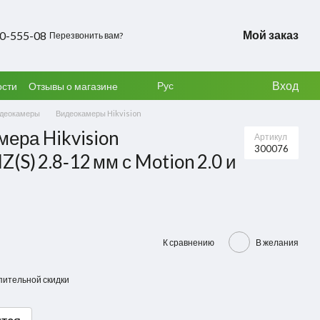
Мой заказ
50-555-08
Перезвонить вам?
Вход
Рус
ости
Отзывы о магазине
деокамеры
Видеокамеры Hikvision
мера Hikvision
Артикул
300076
S) 2.8‑12 мм с Motion 2.0 и
К сравнению
В желания
пительной скидки