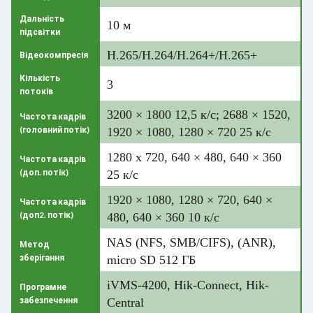
Дальність
10 м
підсвітки
H.265/H.264/H.264+/H.265+
Відеокомпресія
Кількість
3
потоків
3200 × 1800 12,5 к/с; 2688 × 1520,
Частота кадрів
(головний потік)
1920 × 1080, 1280 × 720 25 к/с
1280 x 720, 640 × 480, 640 × 360
Частота кадрів
(доп. потік)
25 к/с
1920 × 1080, 1280 × 720, 640 ×
Частота кадрів
(доп2. потік)
480, 640 × 360 10 к/с
NAS (NFS, SMB/CIFS), (ANR),
Метод
зберігання
micro SD 512 ГБ
iVMS-4200, Hik-Connect, Hik-
Програмне
забезпечення
Central