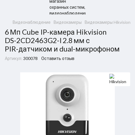
Видеонаблюдение
Видеокамеры
Видеокамеры Hikvision
6 Мп Cube IP‑камера Hikvision
DS‑2CD2463G2‑I 2.8 мм с
PIR‑датчиком и dual‑микрофоном
Артикул:
300078
Оставить отзыв