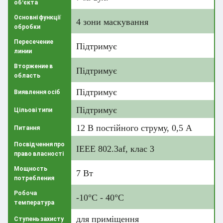
об'єкта
Основні функції
4 зони маскування
обробки
Пересечение
Підтримує
линии
Вторжение в
Підтримує
область
Підтримує
Виявлення осіб
Підтримує
Цільові типи
12 В постійного струму, 0,5 А
Питання
Посвідчення про
IEEE 802.3af, клас 3
право власності
Мощность
7 Вт
потребления
Робоча
-10°C - 40°C
температура
для приміщення
Ступень захисту