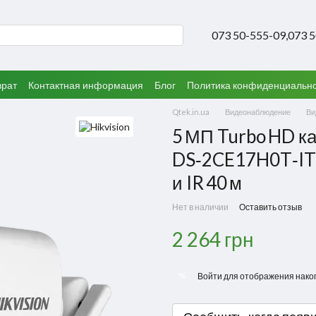
073 50-555-09,
073 
врат
Контактная информация
Блог
Политика конфиденциальн
Qtek.in.ua
Видеонаблюдение
Ви
5 МП Turbo HD ка
DS‑2CE17H0T‑IT3F
и IR 40 м
Нет в наличии
Оставить отзыв
2 264 грн
%
Войти
для отображения нако