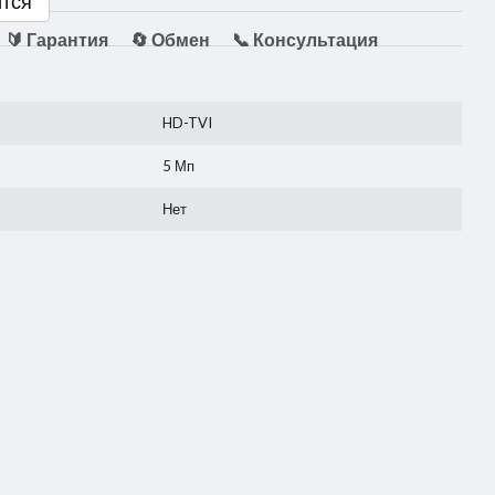
ится
🔰 Гарантия
🔄 Обмен
📞 Консультация
HD-TVI
5 Мп
Нет