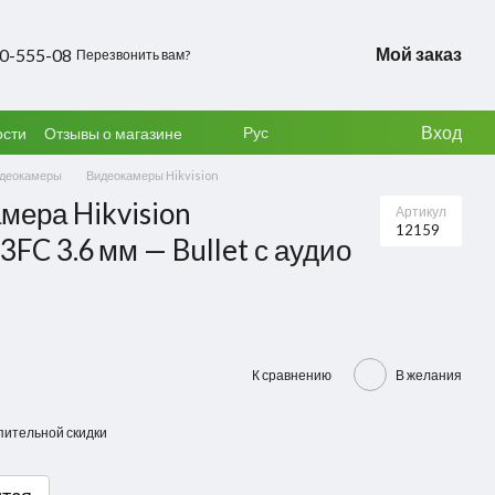
Мой заказ
50-555-08
Перезвонить вам?
Вход
Рус
ости
Отзывы о магазине
деокамеры
Видеокамеры Hikvision
мера Hikvision
Артикул
12159
C 3.6 мм — Bullet с аудио
К сравнению
В желания
пительной скидки