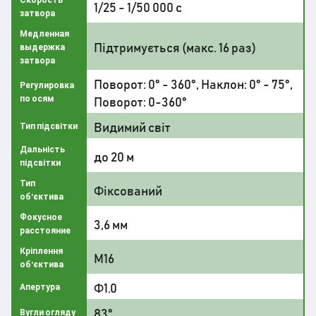
1/25 - 1/50 000 с
затвора
Медленная
Підтримується (макс. 16 раз)
выдержка
затвора
Поворот: 0° - 360°, Наклон: 0° - 75°,
Регулировка
по осям
Поворот: 0-360°
Видимий світ
Тип підсвітки
Дальність
до 20 м
підсвітки
Тип
Фіксований
об'єктива
Фокусное
3,6 мм
расстояние
Кріплення
М16
об'єктива
Ф1.0
Апертура
83°
Вугли огляду