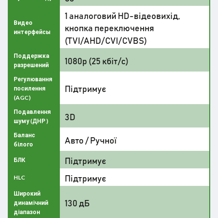
1 аналоговий HD-відеовихід,
Видео
кнопка переключення
интерфейсы
(TVI/AHD/CVI/CVBS)
Поддержка
1080p (25 кбіт/с)
разрешений
Регулювання
Підтримує
посилення
(AGC)
Подавлення
3D
шуму (ДНР )
Баланс
Авто / Ручної
білого
Підтримує
БЛК
Підтримує
HLC
Широкий
130 дБ
динамічний
діапазон