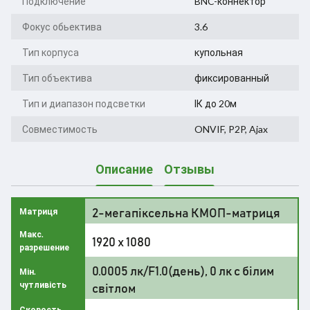
Подключение
BNC-коннектор
Фокус обьектива
3.6
Тип корпуса
купольная
Тип объектива
фиксированный
Тип и диапазон подсветки
ІК до 20м
Совместимость
ONVIF, P2P, Ajax
Описание
Отзывы
2-мегапіксельна КМОП-матриця
Матриця
Макс.
1920 x 1080
разрешение
0.0005 лк/F1.0(день), 0 лк c білим
Мін.
чутливість
світлом
Скорость