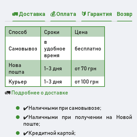
🚛 Доставка
💰 Оплата
🔰 Гарантия
Возвра
Способ
Сроки
Цена
в
Самовывоз
удобное
бесплатно
время
Нова
1-3 дня
от 70 грн
пошта
Курьер
1-3 дня
от 100 грн
🚛
Подробнее о доставке
✔️Наличными при самовывозе;
✔️Наличными при получении на Новой
поште;
✔️Кредитной картой;