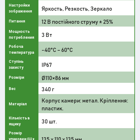
Настройки
Яркость, Резкость, Зеркало
зображення
12 В постійного струму ± 25%
Питання
Мощность
3 Вт
потребления
Робоча
-40°C – 60°C
температура
Ступінь
IP67
захисту
Ø110×86 мм
Розміри
340 г
Вес
Корпус камери: метал. Кріплення:
Матеріал
пластик.
Кількість в
30 шт.
ящику
Розмір
135 x 110 x 135 мм
упаковки (Ш х