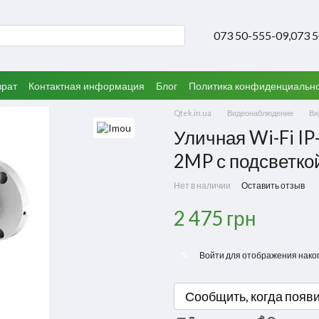
073 50-555-09,
073 
врат
Контактная информация
Блог
Политика конфиденциальн
Qtek.in.ua
Видеонаблюдение
Ви
Уличная Wi-Fi IP
2MP с подсветко
Нет в наличии
Оставить отзыв
2 475 грн
%
Войти
для отображения нако
Сообщить, когда появ