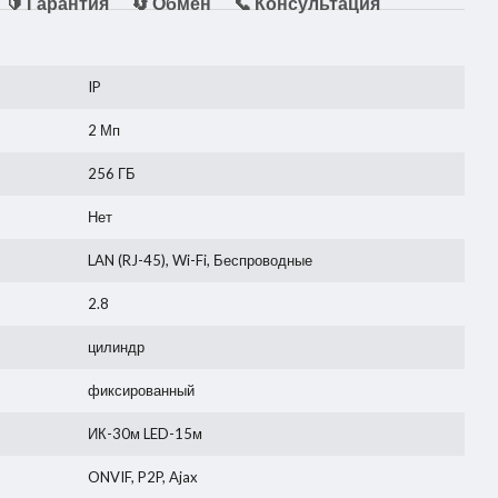
🔰 Гарантия
🔄 Обмен
📞 Консультация
IP
2 Мп
256 ГБ
Нет
LAN (RJ-45)
,
Wi-Fi
,
Беспроводные
2.8
цилиндр
фиксированный
ИК-30м LED-15м
ONVIF, P2P, Ajax