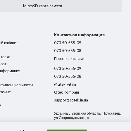
MicroSD карта памяти
Контактная информация
ый кабинет
073 50-555-09
073 50-555-08
ставка
Перезвонить вам?
врат
073 50-555-09
информация
073 50-555-08
@qtek_vitalii
нфиденциальности
газине
Qtek Kompani
support@qtek.in.ua
х
Украина, Львовская область, г.Трускавец,
ул.Скоропадського, 8
Карта проезда